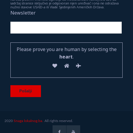
sadržaj stranice isključivo je odgovoran njen uređivač i ona ne odražava
nužno stavove USAID-a ili Vlade Sjedinjenih Američkih Država.
Newsletter
Please prove you are human by selecting the
heart
.
2020
Snaga lokalnog.ba.
All rights reserved.