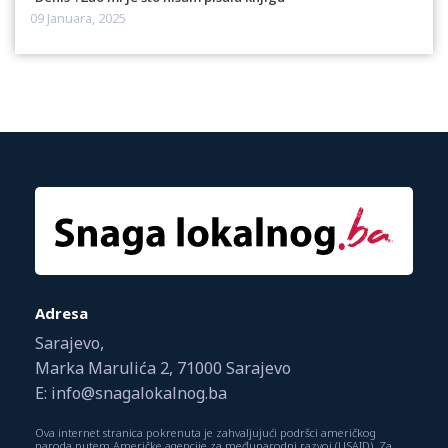
09 Januara, 2025
Adresa
Sarajevo,
Marka Marulića 2, 71000 Sarajevo
E: info@snagalokalnog.ba
Ova internet stranica pokrenuta je zahvaljujući podršci američkog
naroda putem Američke agencije za međunarodni razvoj (USAID). Za