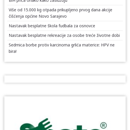
BiH priča onako kako zaslužuju
Više od 15.000 kg otpada prikupljeno prvog dana akcije
čišćenja općine Novo Sarajevo
Nastavak besplatne škola fudbala za osnovce
Nastavak besplatne rekreacije za osobe treće životne dobi
Sedmica borbe protiv karcinoma grlića materice: HPV ne
bira!