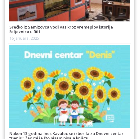
Srećko iz Semizovca vodi vas kroz vremeplov istorije
željeznica u BiH
16 Januara, 2025
Nakon 13 godina Ines Kavalec se izborila za Dnevni centar
“Denis”: Žao mi je što nisam pisala knjigu