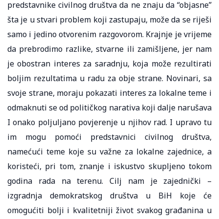
predstavnike civilnog društva da ne znaju da “objasne”
šta je u stvari problem koji zastupaju, može da se riješi
samo i jedino otvorenim razgovorom. Krajnje je vrijeme
da prebrodimo razlike, stvarne ili zamišljene, jer nam
je obostran interes za saradnju, koja može rezultirati
boljim rezultatima u radu za obje strane. Novinari, sa
svoje strane, moraju pokazati interes za lokalne teme i
odmaknuti se od političkog narativa koji dalje narušava
I onako poljuljano povjerenje u njihov rad. I upravo tu
im mogu pomoći predstavnici civilnog društva,
namećući teme koje su važne za lokalne zajednice, a
koristeći, pri tom, znanje i iskustvo skupljeno tokom
godina rada na terenu. Cilj nam je zajednički –
izgradnja demokratskog društva u BiH koje će
omogućiti bolji i kvalitetniji život svakog građanina u