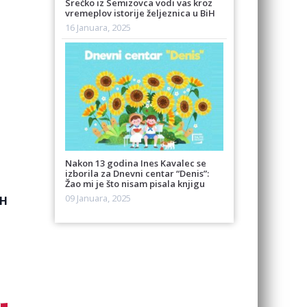
Srećko iz Semizovca vodi vas kroz
vremeplov istorije željeznica u BiH
16 Januara, 2025
Nakon 13 godina Ines Kavalec se
izborila za Dnevni centar “Denis”:
Žao mi je što nisam pisala knjigu
09 Januara, 2025
iH