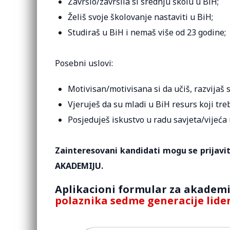
Završio/završila si srednju školu u BiH;
Želiš svoje školovanje nastaviti u BiH;
Studiraš u BiH i nemaš više od 23 godine;
Posebni uslovi:
Motivisan/motivisana si da učiš, razvijaš 
Vjeruješ da su mladi u BiH resurs koji treb
Posjeduješ iskustvo u radu savjeta/vijeća
Zainteresovani kandidati mogu se prijavit
AKADEMIJU.
Aplikacioni formular za akademi
polaznika sedme generacije lid