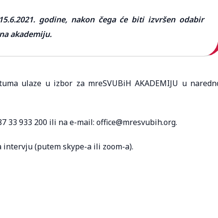
15.6.2021. godine, nakon čega će biti izvršen odabir
i na akademiju.
datuma ulaze u izbor za mreSVUBiH AKADEMIJU u naredn
87 33 933 200 ili na e-mail: office@mresvubih.org.
 intervju (putem skype-a ili zoom-a).