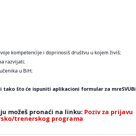
svoje kompetencije i doprinosiš društvu u kojem živiš;
a razvijati;
 učenika u BiH;
i tako što će ispuniti aplikacioni formular za mreSVUB
ju možeš pronaći na linku:
Poziv za prijavu
ersko/trenerskog programa