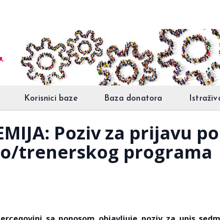
Korisnici baze
Baza donatora
Istraživ
IJA: Poziv za prijavu p
sko/trenerskog programa
Hercegovini sa ponosom objavljuje poziv za upis sed