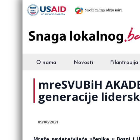
O nama
Novosti
Filantropija
mreSVUBiH AKADEM
generacije lider
09/06/2021
Mreža savjeta/vijeća učenika u Bosni i 