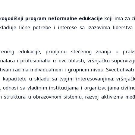
rogodišnji program neformalne edukacije
koji ima za ci
sklađuje lične potrebe i interese sa izazovima liderstva
ning edukacije, primjenu stečenog znanja u praks
alaca i profesionalki iz ove oblasti, vršnjačku supervizij
ativan rad na individualnom i grupnom nivou. Sveobuhvat
 kapacitete u skladu sa tvojim interesovanjima: vršnjač
, odnosi sa vladinim institucijama i organizacijama civiln
ih struktura u obrazovnom sistemu, razvoj aktivizma me
: