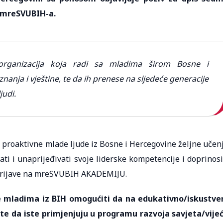
a mreSVUBIH-a.
rganizacija koja radi sa mladima širom Bosne i
nanja i vještine, te da ih prenese na sljedeće generacije
judi.
proaktivne mlade ljude iz Bosne i Hercegovine željne učen
jati i unaprijeđivati svoje liderske kompetencije i doprinosi
 prijave na mreSVUBIH AKADEMIJU.
 mladima iz BIH omogućiti da na edukativno/iskustve
 te da iste primjenjuju u programu razvoja savjeta/vije