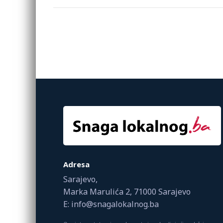
Adresa
Sarajevo,
Marka Marulića 2, 71000 Sarajevo
E: info@snagalokalnog.ba