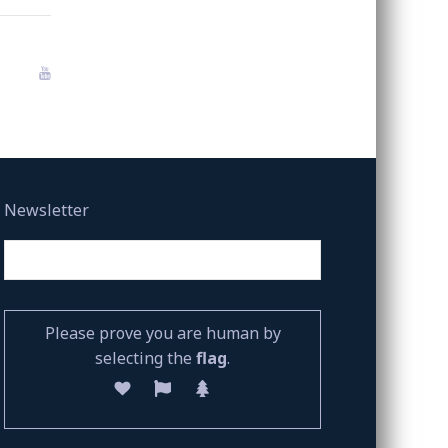
Newsletter
Please prove you are human by
selecting the
flag
.