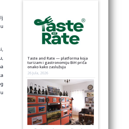
lj
 u
i,
u,
Taste and Rate — platforma koja
turizam i gastronomiju BiH priča
na
onako kako zaslužuju
26 Jula, 2026
ka
og
đu