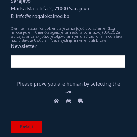
Sarajevo,
Marka Marulića 2, 71000 Sarajevo
E: info@snagalokalnog.ba
Ova internet stranica pokrenuta je zahvaljujući podršci američkog
naroda putem Američke agencije za međunarodni razvoj (USAID). Za
sadržaj stranice isključivo je odgovoran njen uređivač i ona ne odražava
nužno stavove USAID-a ili Vlade Sjedinjenih Američkih Država.
Newsletter
Please prove you are human by selecting the
car
.