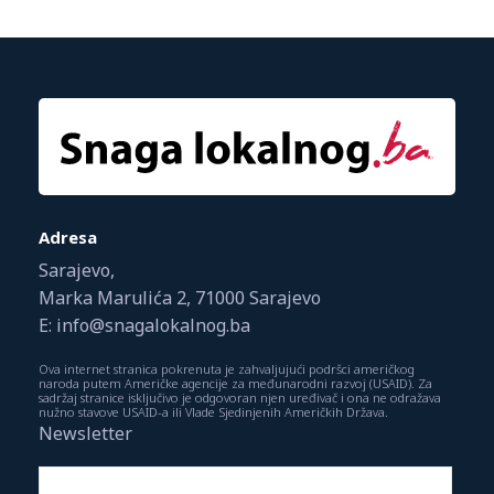
Adresa
Sarajevo,
Marka Marulića 2, 71000 Sarajevo
E: info@snagalokalnog.ba
Ova internet stranica pokrenuta je zahvaljujući podršci američkog
naroda putem Američke agencije za međunarodni razvoj (USAID). Za
sadržaj stranice isključivo je odgovoran njen uređivač i ona ne odražava
nužno stavove USAID-a ili Vlade Sjedinjenih Američkih Država.
Newsletter