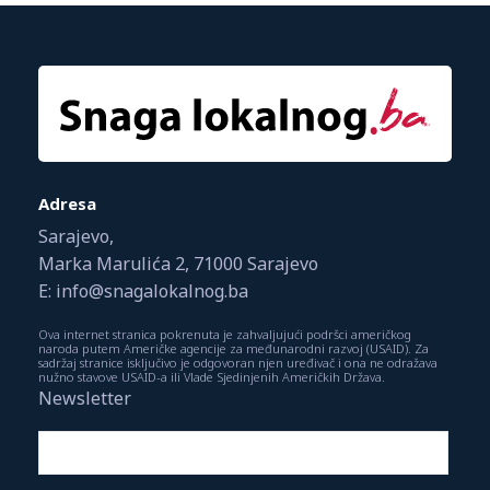
Adresa
Sarajevo,
Marka Marulića 2, 71000 Sarajevo
E: info@snagalokalnog.ba
Ova internet stranica pokrenuta je zahvaljujući podršci američkog
naroda putem Američke agencije za međunarodni razvoj (USAID). Za
sadržaj stranice isključivo je odgovoran njen uređivač i ona ne odražava
nužno stavove USAID-a ili Vlade Sjedinjenih Američkih Država.
Newsletter