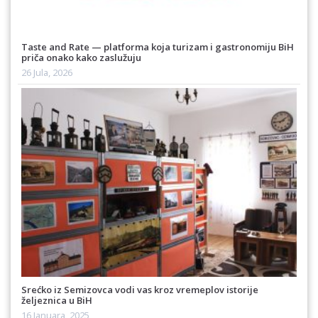
Taste and Rate — platforma koja turizam i gastronomiju BiH
priča onako kako zaslužuju
26 Jula, 2026
Srećko iz Semizovca vodi vas kroz vremeplov istorije
željeznica u BiH
16 Januara, 2025