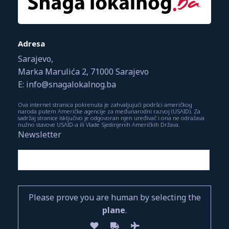
Adresa
Sarajevo,
Marka Marulića 2, 71000 Sarajevo
E: info@snagalokalnog.ba
Ova internet stranica pokrenuta je zahvaljujući podršci američkog
naroda putem Američke agencije za međunarodni razvoj (USAID). Za
sadržaj stranice isključivo je odgovoran njen uređivač i ona ne odražava
nužno stavove USAID-a ili Vlade Sjedinjenih Američkih Država.
Newsletter
Please prove you are human by selecting the
plane
.