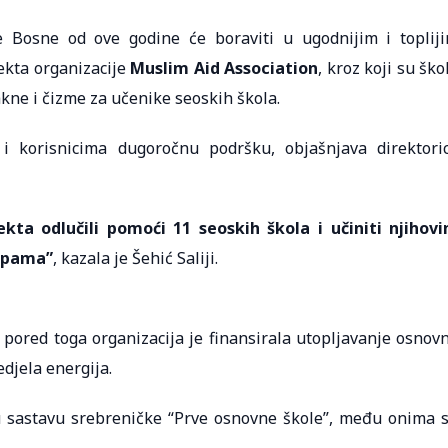
 Bosne od ove godine će boraviti u ugodnijim i toplij
ekta organizacije
Muslim Aid Association
, kroz koji su ško
akne i čizme za učenike seoskih škola.
 i korisnicima dugoročnu podršku, objašnjava direktori
ta odlučili pomoći 11 seoskih škola i učiniti njihov
lupama”
, kazala je Šehić Saliji.
 pored toga organizacija je finansirala utopljavanje osnov
edjela energija.
 u sastavu srebreničke “Prve osnovne škole”, među onima 