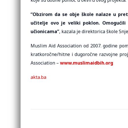
koje su dobile pomoć u okviru ovog projekta.
“Obzirom da se obje škole nalaze u pret
učitelje ovo je veliki poklon. Omogućili
učionicama”
, kazala je direktorica škole Snj
Muslim Aid Association od 2007. godine po
kratkoročne/hitne i dugoročne razvojne proj
Association –
www.muslimaidbih.org
akta.ba