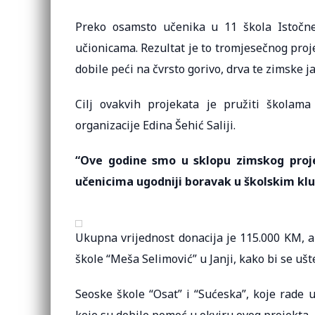
Preko osamsto učenika u 11 škola Istočne
učionicama. Rezultat je to tromjesečnog proj
dobile peći na čvrsto gorivo, drva te zimske j
Cilj ovakvih projekata je pružiti školama
organizacije Edina Šehić Saliji.
“Ove godine smo u sklopu zimskog projek
učenicima ugodniji boravak u školskim k
Ukupna vrijednost donacija je 115.000 KM, a
škole “Meša Selimović” u Janji, kako bi se ušt
Seoske škole “Osat” i “Sućeska”, koje rade