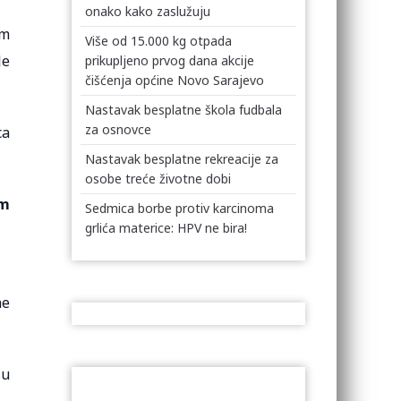
onako kako zaslužuju
im
Više od 15.000 kg otpada
le
prikupljeno prvog dana akcije
čišćenja općine Novo Sarajevo
Nastavak besplatne škola fudbala
za osnovce
ca
Nastavak besplatne rekreacije za
osobe treće životne dobi
im
Sedmica borbe protiv karcinoma
grlića materice: HPV ne bira!
ne
su