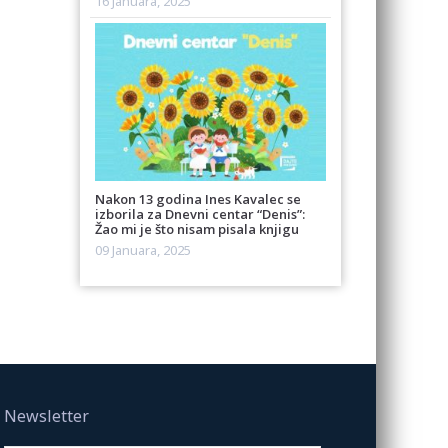
16 Januara, 2025
Nakon 13 godina Ines Kavalec se
izborila za Dnevni centar “Denis”:
Žao mi je što nisam pisala knjigu
09 Januara, 2025
Newsletter