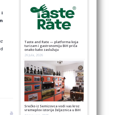
 i
im
oz
Taste and Rate — platforma koja
turizam i gastronomiju BiH priča
id
onako kako zaslužuju
26 Jula, 2026
Srećko iz Semizovca vodi vas kroz
vremeplov istorije željeznica u BiH