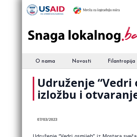
O nama
Novosti
Filantropija
Udruženje “Vedri 
izložbu i otvaranj
07/03/2023
Udruženje “Vedri osmijeh” iz Mostara sveč