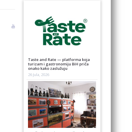
Taste and Rate — platforma koja
turizam i gastronomiju BiH priča
onako kako zaslužuju
26 Jula, 2026