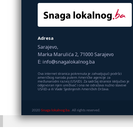
Adresa
Sarajevo,
Marka Marulića 2, 71000 Sarajevo
E: info@snagalokalnog.ba
Ova internet stranica pokrenuta je zahvaljujući podršci
američkog naroda putem Američke agencije za
međunarodni razvoj (USAID). Za sadržaj stranice isključivo je
odgovoran njen uređivač i ona ne odražava nužno stavove
USAID-a ili Vlade Sjedinjenih Američkih Država.
2020
Snaga lokalnog.ba.
All rights reserved.