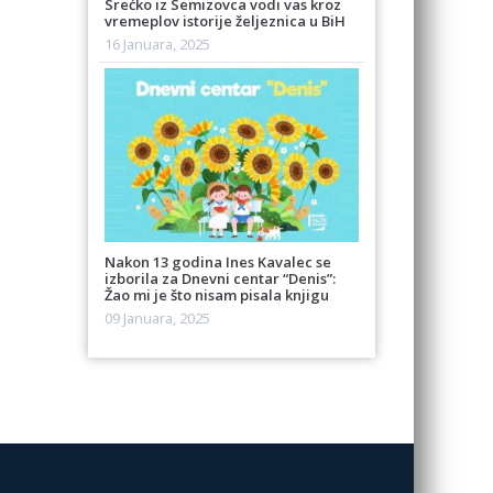
Srećko iz Semizovca vodi vas kroz
vremeplov istorije željeznica u BiH
16 Januara, 2025
Nakon 13 godina Ines Kavalec se
izborila za Dnevni centar “Denis”:
Žao mi je što nisam pisala knjigu
09 Januara, 2025