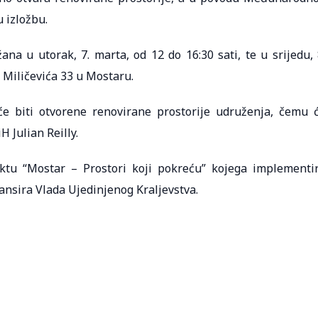
 izložbu.
na u utorak, 7. marta, od 12 do 16:30 sati, te u srijedu, 
e Miličevića 33 u Mostaru.
će biti otvorene renovirane prostorije udruženja, čemu 
 Julian Reilly.
ektu “Mostar – Prostori koji pokreću” kojega implementi
nansira Vlada Ujedinjenog Kraljevstva.