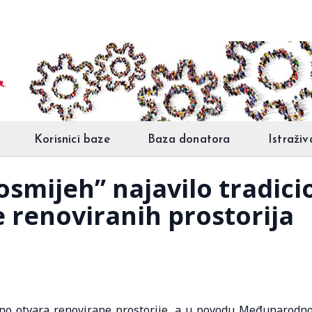
Korisnici baze
Baza donatora
Istraživ
osmijeh” najavilo tradic
e renoviranih prostorija
ano otvara renovirane prostorije, a u povodu Međunarodn