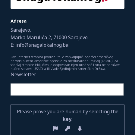
Adresa
Sarajevo,
Marka Marulića 2, 71000 Sarajevo
E: info@snagalokalnog.ba
Ova internet stranica pokrenuta je zahvaljujući podršci američkog
naroda putem Američke agencije za međunarodni razvoj (USAID). Za
sadržaj stranice isključivo je odgovoran njen uređivač i ona ne odražava
nužno stavove USAID-a ili Vlade Sjedinjenih Američkih Država.
Newsletter
Please prove you are human by selecting the
key
.