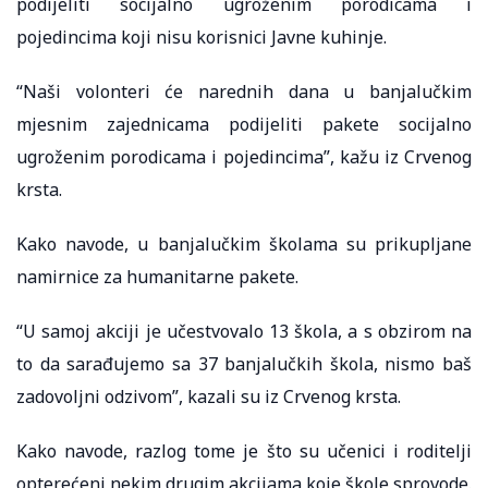
podijeliti socijalno ugroženim porodicama i
pojedincima koji nisu korisnici Javne kuhinje.
“Naši volonteri će narednih dana u banjalučkim
mjesnim zajednicama podijeliti pakete socijalno
ugroženim porodicama i pojedincima”, kažu iz Crvenog
krsta.
Kako navode, u banjalučkim školama su prikupljane
namirnice za humanitarne pakete.
“U samoj akciji je učestvovalo 13 škola, a s obzirom na
to da sarađujemo sa 37 banjalučkih škola, nismo baš
zadovoljni odzivom”, kazali su iz Crvenog krsta.
Kako navode, razlog tome je što su učenici i roditelji
opterećeni nekim drugim akcijama koje škole sprovode.