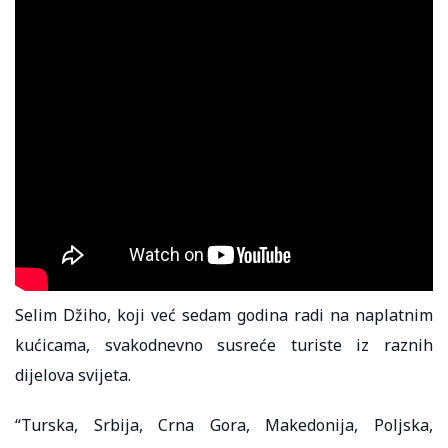
Selim Džiho, koji već sedam godina radi na naplatnim
kućicama, svakodnevno susreće turiste iz raznih
dijelova svijeta.
“Turska, Srbija, Crna Gora, Makedonija, Poljska,