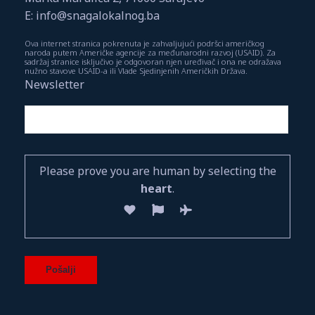
E: info@snagalokalnog.ba
Ova internet stranica pokrenuta je zahvaljujući podršci američkog
naroda putem Američke agencije za međunarodni razvoj (USAID). Za
sadržaj stranice isključivo je odgovoran njen uređivač i ona ne odražava
nužno stavove USAID-a ili Vlade Sjedinjenih Američkih Država.
Newsletter
Please prove you are human by selecting the
heart
.