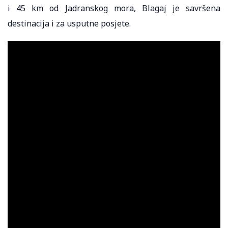
i 45 km od Jadranskog mora, Blagaj je savršena
destinacija i za usputne posjete.