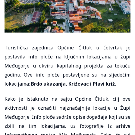
Turistička zajednica Općine Čitluk u četvrtak je
postavila info ploče na ključnim lokacijama u župi
Međugorje u okviru kapitalnog projekta za tekuću
godinu. Ove info ploče postavljene su na sljedećim
lokacijama:
Brdo ukazanja, Križevac i Plavi križ.
Kako je istaknuto na sajtu Općine Čitluk, cilj ove
aktivnosti je označiti najznačajnije lokacije u Župi
Međugorje. Info ploče sadrže opise događaja koji su se
zbili na tim lokacijama, uz fotografije iz arhive
Informativnog centra Mir Međugorje. Tako će svi