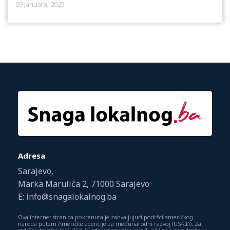
09 Januara, 2025
Adresa
Sarajevo,
Marka Marulića 2, 71000 Sarajevo
E: info@snagalokalnog.ba
Ova internet stranica pokrenuta je zahvaljujući podršci američkog
naroda putem Američke agencije za međunarodni razvoj (USAID). Za