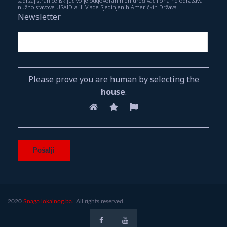
sadržaj stranice isključivo je odgovoran njen uređivač i ona ne odražava
nužno stavove USAID-a ili Vlade Sjedinjenih Američkih Država.
Newsletter
Please prove you are human by selecting the
house
.
2020
Snaga lokalnog.ba.
All rights reserved.