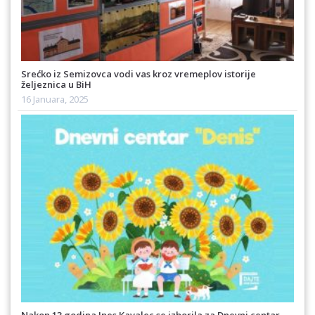
Srećko iz Semizovca vodi vas kroz vremeplov istorije
željeznica u BiH
16 Januara, 2025
Nakon 13 godina Ines Kavalec se izborila za Dnevni centar