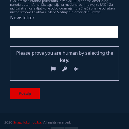
Ova internet stranica pokrenuta je zahvaljujući podršci američkog
naroda putem Američke agencije za međunarodni razvoj (USAID). Za
sadržaj stranice isključivo je odgovoran njen uređivač i ona ne odražava
nužno stavove USAID-a ili Vlade Sjedinjenih Američkih Država.
Newsletter
Please prove you are human by selecting the
key
.
2020
Snaga lokalnog.ba.
All rights reserved.