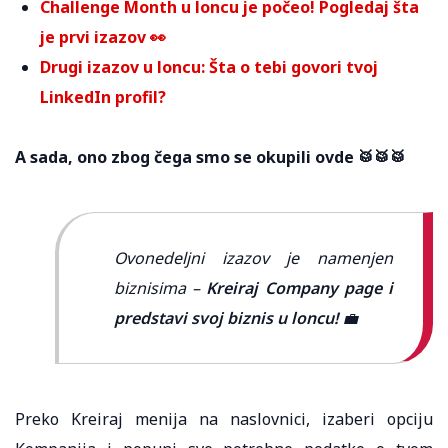
Challenge Month u loncu je počeo! Pogledaj šta
je prvi izazov 👀
Drugi izazov u loncu: Šta o tebi govori tvoj
LinkedIn profil?
A sada, ono zbog čega smo se okupili ovde 🥁🥁🥁
Ovonedeljni izazov je namenjen
biznisima –
Kreiraj Company page i
predstavi svoj biznis u loncu!
💼
Preko Kreiraj menija na naslovnici, izaberi opciju