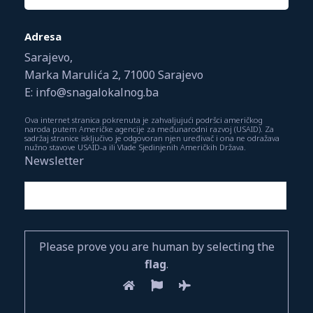
Adresa
Sarajevo,
Marka Marulića 2, 71000 Sarajevo
E: info@snagalokalnog.ba
Ova internet stranica pokrenuta je zahvaljujući podršci američkog
naroda putem Američke agencije za međunarodni razvoj (USAID). Za
sadržaj stranice isključivo je odgovoran njen uređivač i ona ne odražava
nužno stavove USAID-a ili Vlade Sjedinjenih Američkih Država.
Newsletter
Please prove you are human by selecting the
flag
.