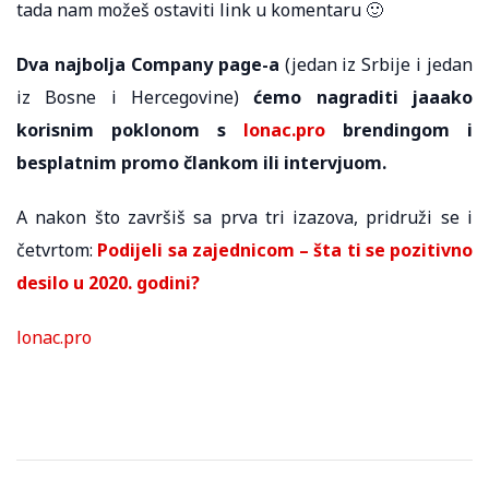
tada nam možeš ostaviti link u komentaru 🙂
Dva najbolja Company page-a
(jedan iz Srbije i jedan
iz Bosne i Hercegovine)
ćemo nagraditi jaaako
korisnim poklonom s
lonac.pro
brendingom i
besplatnim promo člankom ili intervjuom.
A nakon što završiš sa prva tri izazova, pridruži se i
četvrtom:
Podijeli sa zajednicom – šta ti se pozitivno
desilo u 2020. godini?
lonac.pro