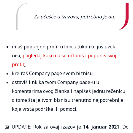
Za učešće u izazovu, potrebno je da:
imaš popunjen profil u loncu (ukoliko još uvek
nisi,
pogledaj kako da se učlaniš i popuniš svoj
profil
);
kreiraš Company page svom biznisu;
ostaviš link ka tvom Company page-u u
komentarima ovog članka i napišeš jednu rečenicu
o tome šta je tvom biznisu trenutno najpotrebnije,
koja vrsta podrške ili pomoći.
📅 UPDATE: Rok za ovaj izazov je
14. januar 2021.
Do