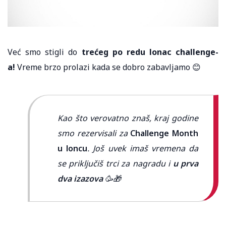
Već smo stigli do
trećeg po redu lonac challenge-
a!
Vreme brzo prolazi kada se dobro zabavljamo 😊
Kao što verovatno znaš, kraj godine
smo rezervisali za
Challenge Month
u loncu
. Još uvek imaš vremena da
se priključiš trci za nagradu i
u prva
dva izazova
🥳🎁