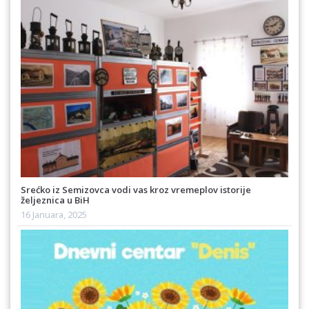
Srećko iz Semizovca vodi vas kroz vremeplov istorije
željeznica u BiH
16 Januara, 2025