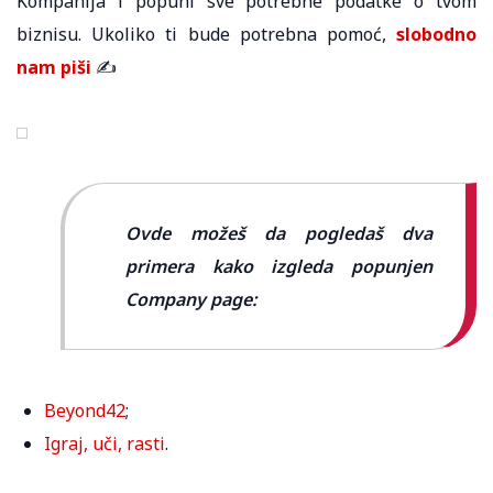
Kompanija i popuni sve potrebne podatke o tvom
biznisu. Ukoliko ti bude potrebna pomoć,
slobodno
nam piši
✍️
Ovde možeš da pogledaš dva
primera kako izgleda popunjen
Company page:
Beyond42
;
Igraj, uči, rasti
.