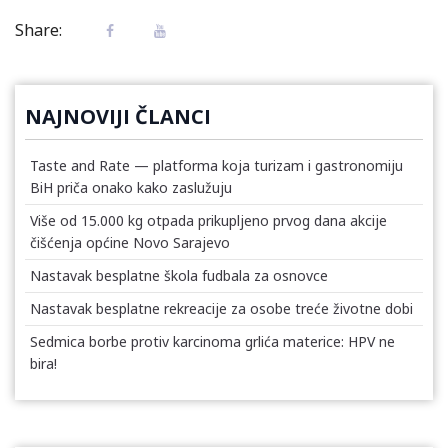
Share:
NAJNOVIJI ČLANCI
Taste and Rate — platforma koja turizam i gastronomiju
BiH priča onako kako zaslužuju
Više od 15.000 kg otpada prikupljeno prvog dana akcije
čišćenja općine Novo Sarajevo
Nastavak besplatne škola fudbala za osnovce
Nastavak besplatne rekreacije za osobe treće životne dobi
Sedmica borbe protiv karcinoma grlića materice: HPV ne
bira!