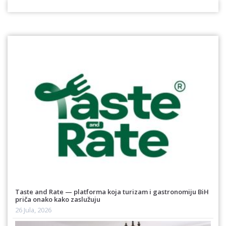
Taste and Rate — platforma koja turizam i gastronomiju BiH
priča onako kako zaslužuju
26 Jula, 2026