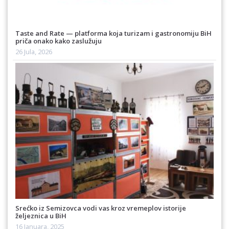
Taste and Rate — platforma koja turizam i gastronomiju BiH
priča onako kako zaslužuju
26 Jula, 2026
Srećko iz Semizovca vodi vas kroz vremeplov istorije
željeznica u BiH
16 Januara, 2025