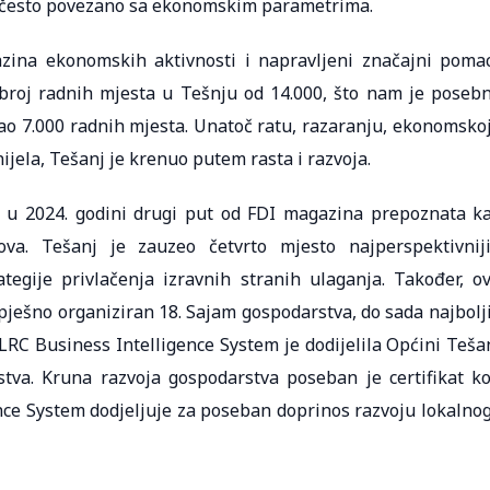
lo često povezano sa ekonomskim parametrima.
zina ekonomskih aktivnosti i napravljeni značajni pomac
broj radnih mjesta u Tešnju od 14.000, što nam je poseb
mao 7.000 radnih mjesta. Unatoč ratu, razaranju, ekonomskoj
nijela, Tešanj je krenuo putem rasta i razvoja.
 u 2024. godini drugi put od FDI magazina prepoznata k
ova. Tešanj je zauzeo četvrto mjesto najperspektivnij
tegije privlačenja izravnih stranih ulaganja. Također, o
pješno organiziran 18. Sajam gospodarstva, do sada najbolji
LRC Business Intelligence System je dodijelila Općini Teša
va. Kruna razvoja gospodarstva poseban je certifikat ko
ce System dodjeljuje za poseban doprinos razvoju lokalnog