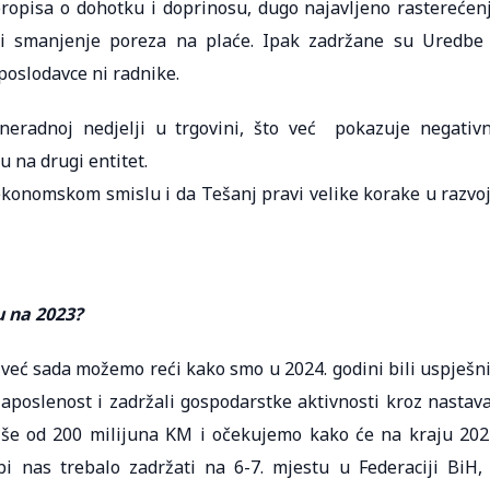
ropisa o dohotku i doprinosu, dugo najavljeno rasterećen
a i smanjenje poreza na plaće. Ipak zadržane su Uredbe
poslodavce ni radnike.
neradnoj nedjelji u trgovini, što već pokazuje negativ
u na drugi entitet.
konomskom smislu i da Tešanj pravi velike korake u razvo
su na 2023?
 već sada možemo reći kako smo u 2024. godini bili uspješni
zaposlenost i zadržali gospodarstke aktivnosti kroz nastav
više od 200 milijuna KM i očekujemo kako će na kraju 202
 bi nas trebalo zadržati na 6-7. mjestu u Federaciji BiH,