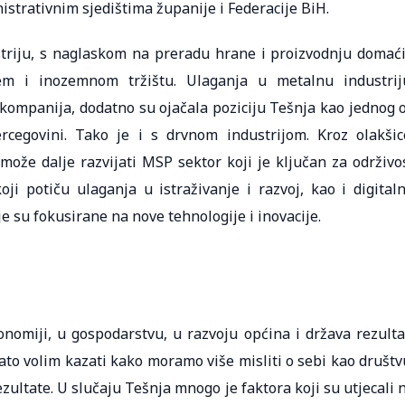
istrativnim sjedištima županije i Federacije BiH.
riju, s naglaskom na preradu hrane i proizvodnju domać
m i inozemnom tržištu. Ulaganja u metalnu industrij
 kompanija, dodatno su ojačala poziciju Tešnja kao jednog 
cegovini. Tako je i s drvnom industrijom. Kroz olakšic
ože dalje razvijati MSP sektor koji je ključan za održivo
i potiču ulaganja u istraživanje i razvoj, kao i digital
e su fokusirane na nove tehnologije i inovacije.
omiji, u gospodarstvu, u razvoju općina i država rezulta
Zato volim kazati kako moramo više misliti o sebi kao društv
zultate. U slučaju Tešnja mnogo je faktora koji su utjecali 