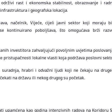
, održivi rast i ekonomska stabilnost, obrazovanje i rad
infrastruktura i geografska lokacija.
a, načelnik, Vijeće, cijeli javni sektor koji moraju bi
se kontinuirano poboljšava, što omogućava brži razv
ranih investitora zahvaljujući povoljnim uvjetima poslovanj
 pristupačnosti lokalne vlasti koja podržava poslovni sekto
 suradnja, hrabri i odvažni ljudi koji ne čekaju na druge
čekati na državu ili nekog drugog su početak.
ati upamćena kao godina intenzivnih radova na Koridoru 5