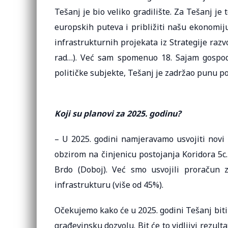
Tešanj je bio veliko gradilište. Za Tešanj 
europskih puteva i približiti našu ekonomiju
infrastrukturnih projekata iz Strategije razv
rad…). Već sam spomenuo 18. Sajam gospoda
političke subjekte, Tešanj je zadržao punu pol
Koji su planovi za 2025. godinu?
– U 2025. godini namjeravamo usvojiti novi 
obzirom na činjenicu postojanja Koridora 5c
Brdo (Doboj). Već smo usvojili proračun 
infrastrukturu (više od 45%).
Očekujemo kako će u 2025. godini Tešanj biti 
građevinsku dozvolu. Bit će to vidljivi rezult