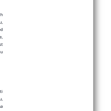
ih
u,
od
e,
st
nu
ti
u,
na