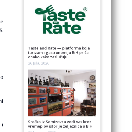
ne
5.
Taste and Rate — platforma koja
turizam i gastronomiju BiH priča
onako kako zaslužuju
26 Jula, 2026
00
ni
Srećko iz Semizovca vodi vas kroz
 i
vremeplov istorije željeznica u BiH