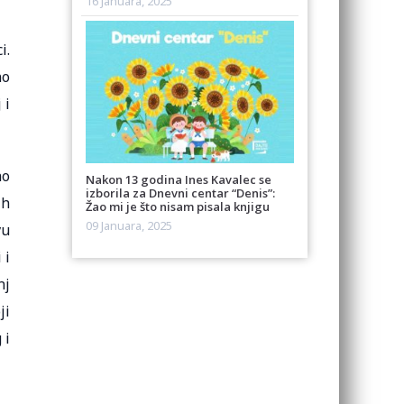
16 Januara, 2025
i.
no
 i
ao
Nakon 13 godina Ines Kavalec se
izborila za Dnevni centar “Denis”:
ih
Žao mi je što nisam pisala knjigu
09 Januara, 2025
vu
 i
nj
ji
 i