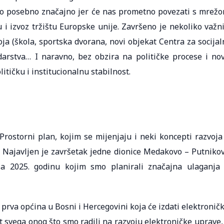
je to posebno značajno jer će nas prometno povezati s mrež
 i izvoz tržištu Europske unije. Završeno je nekoliko važn
oja (škola, sportska dvorana, novi objekat Centra za socijal
rstva… I naravno, bez obzira na političke procese i no
itičku i institucionalnu stabilnost.
Prostorni plan, kojim se mijenjaju i neki koncepti razvoja
. Najavljen je završetak jedne dionice Medakovo – Putniko
za 2025. godinu kojim smo planirali značajna ulaganja
prva općina u Bosni i Hercegovini koja će izdati elektronič
at svega onog što smo radili na razvoju elektroničke uprave,