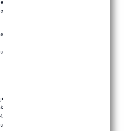
je
 o
ne
ju
ji
ak
4.
 u