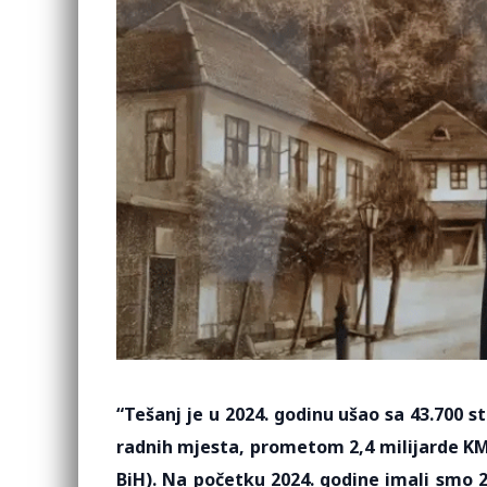
“Tešanj je u 2024. godinu ušao sa 43.700 s
radnih mjesta, prometom 2,4 milijarde KM,
BiH). Na početku 2024. godine imali smo 2