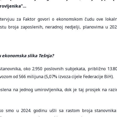
irovljenika”…
ntervjuu za Faktor govori o ekonomskom čudu ove lokal
tu broja zaposlenih, neradnoj nedjelji, planovima u 202
ju ekonomska slika Tešnja?
tanovnika, oko 2.950 poslovnih subjekata, približno 13.8
ozom od 566 milijuna (5,07% izvoza cijele Federacije BiH).
lena na jednog umirovljenika, dok je taj prosjek na razi
ko smo u 2024. godinu ušli sa rastom broja stanovnika