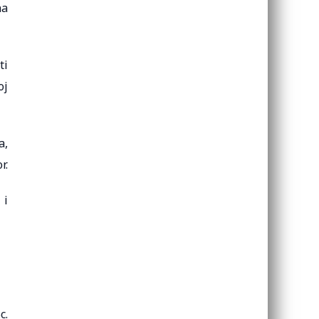
na
ti
oj
a,
r.
 i
c.