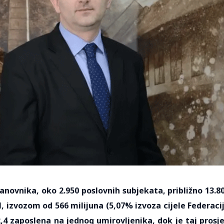
tanovnika, oko 2.950 poslovnih subjekata, približno 13.8
 izvozom od 566 milijuna (5,07% izvoza cijele Federaci
,4 zaposlena na jednog umirovljenika, dok je taj prosj