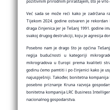
pozitivnim prirodnim priraštajem, što je vr
Već sada se može reći kako je zadržana ra
Tijekom 2024. godine ostvaren je rekordan 
draga činjenica jer je Tešanj 1991. godine i
svakoj drugog destrukciji, koju je agresija do
Posebno nam je drago što je općina Tešanj
regija budućnosti u kategoriji mikrograd
mikrogradova u Europi prema kvaliteti stra
godinu ćemo pamtiti i po činjenici kako je us
najuspješniji. Također, bonitetna kompanija 
posebno priznanje Kruna razvoja gospodarst
bonitetna kompanija LRC Business Intelligen
nacionalnog gospodarstva.