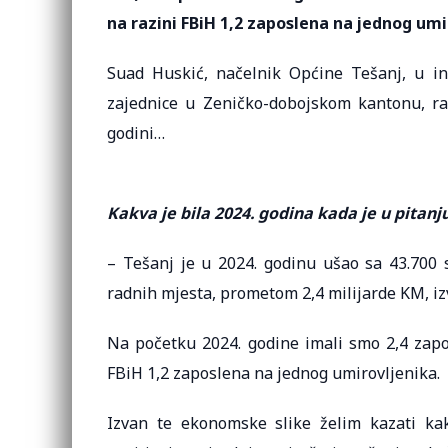
na razini FBiH 1,2 zaposlena na jednog um
Suad Huskić, načelnik Općine Tešanj, u i
zajednice u Zeničko-dobojskom kantonu, ras
godini…
Kakva je bila 2024. godina kada je u pitan
– Tešanj je u 2024. godinu ušao sa 43.700 s
radnih mjesta, prometom 2,4 milijarde KM, izv
Na početku 2024. godine imali smo 2,4 zapos
FBiH 1,2 zaposlena na jednog umirovljenika.
Izvan te ekonomske slike želim kazati ka