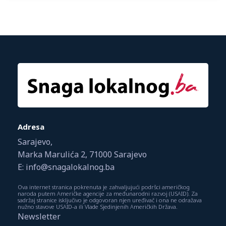
Adresa
Sarajevo,
Marka Marulića 2, 71000 Sarajevo
E: info@snagalokalnog.ba
Ova internet stranica pokrenuta je zahvaljujući podršci američkog
naroda putem Američke agencije za međunarodni razvoj (USAID). Za
sadržaj stranice isključivo je odgovoran njen uređivač i ona ne odražava
nužno stavove USAID-a ili Vlade Sjedinjenih Američkih Država.
Newsletter