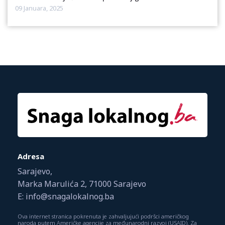
09 Januara, 2025
Adresa
Sarajevo,
Marka Marulića 2, 71000 Sarajevo
E: info@snagalokalnog.ba
Ova internet stranica pokrenuta je zahvaljujući podršci američkog
naroda putem Američke agencije za međunarodni razvoj (USAID). Za