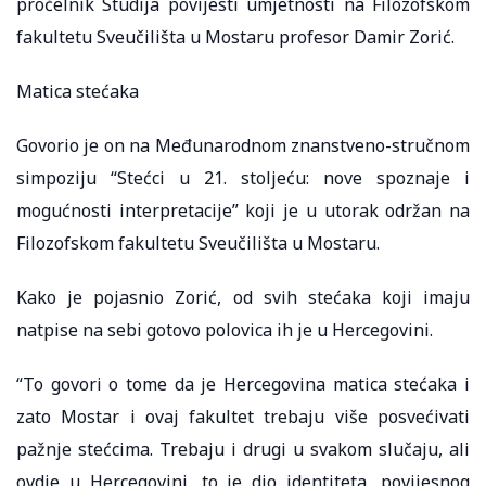
pročelnik Studija povijesti umjetnosti na Filozofskom
fakultetu Sveučilišta u Mostaru profesor Damir Zorić.
Matica stećaka
Govorio je on na Međunarodnom znanstveno-stručnom
simpoziju “Stećci u 21. stoljeću: nove spoznaje i
mogućnosti interpretacije” koji je u utorak održan na
Filozofskom fakultetu Sveučilišta u Mostaru.
Kako je pojasnio Zorić, od svih stećaka koji imaju
natpise na sebi gotovo polovica ih je u Hercegovini.
“To govori o tome da je Hercegovina matica stećaka i
zato Mostar i ovaj fakultet trebaju više posvećivati
pažnje stećcima. Trebaju i drugi u svakom slučaju, ali
ovdje u Hercegovini, to je dio identiteta, povijesnog