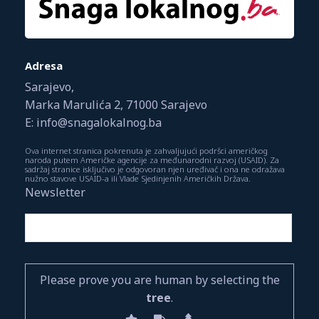
Adresa
Sarajevo,
Marka Marulića 2, 71000 Sarajevo
E: info@snagalokalnog.ba
Ova internet stranica pokrenuta je zahvaljujući podršci američkog
naroda putem Američke agencije za međunarodni razvoj (USAID). Za
sadržaj stranice isključivo je odgovoran njen uređivač i ona ne odražava
nužno stavove USAID-a ili Vlade Sjedinjenih Američkih Država.
Newsletter
Please prove you are human by selecting the
tree
.