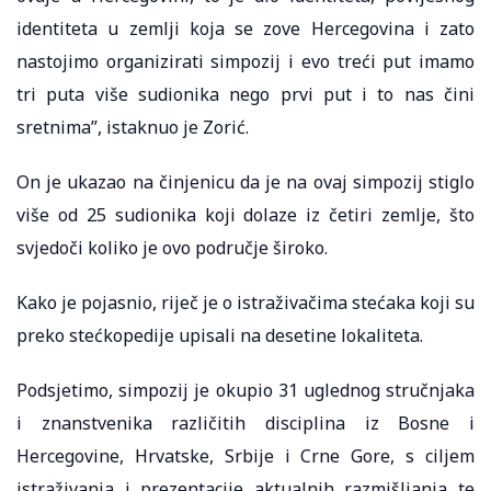
identiteta u zemlji koja se zove Hercegovina i zato
nastojimo organizirati simpozij i evo treći put imamo
tri puta više sudionika nego prvi put i to nas čini
sretnima”, istaknuo je Zorić.
On je ukazao na činjenicu da je na ovaj simpozij stiglo
više od 25 sudionika koji dolaze iz četiri zemlje, što
svjedoči koliko je ovo područje široko.
Kako je pojasnio, riječ je o istraživačima stećaka koji su
preko stećkopedije upisali na desetine lokaliteta.
Podsjetimo, simpozij je okupio 31 uglednog stručnjaka
i znanstvenika različitih disciplina iz Bosne i
Hercegovine, Hrvatske, Srbije i Crne Gore, s ciljem
istraživanja i prezentacije aktualnih razmišljanja te