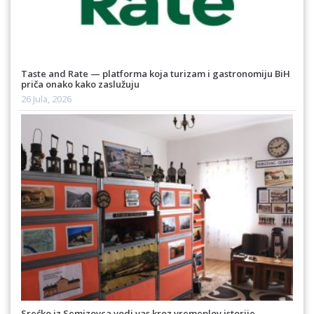
Taste and Rate — platforma koja turizam i gastronomiju BiH
priča onako kako zaslužuju
26 Jula, 2026
Srećko iz Semizovca vodi vas kroz vremeplov istorije