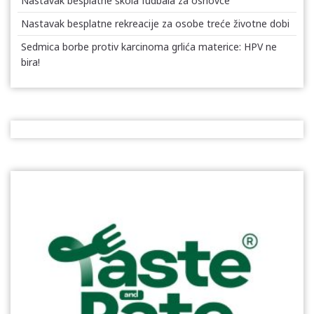
Nastavak besplatne škola fudbala za osnovce
Nastavak besplatne rekreacije za osobe treće životne dobi
Sedmica borbe protiv karcinoma grlića materice: HPV ne
bira!