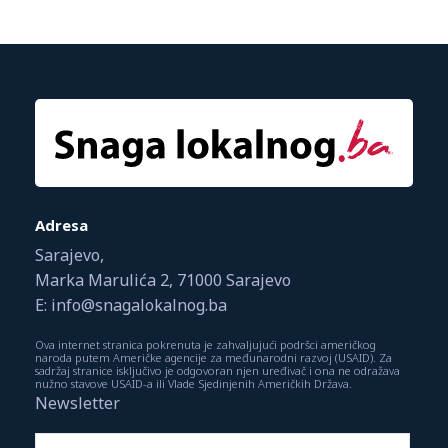
Adresa
Sarajevo,
Marka Marulića 2, 71000 Sarajevo
E: info@snagalokalnog.ba
Ova internet stranica pokrenuta je zahvaljujući podršci američkog
naroda putem Američke agencije za međunarodni razvoj (USAID). Za
sadržaj stranice isključivo je odgovoran njen uređivač i ona ne odražava
nužno stavove USAID-a ili Vlade Sjedinjenih Američkih Država.
Newsletter