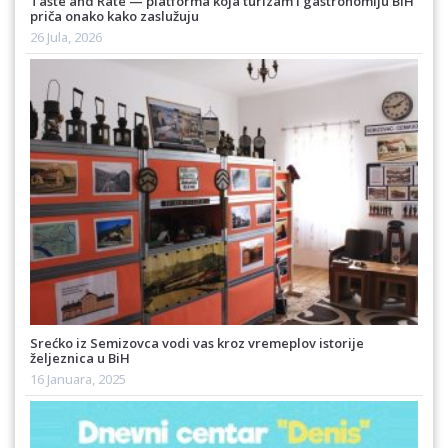
Taste and Rate — platforma koja turizam i gastronomiju BiH
priča onako kako zaslužuju
26 Jula, 2026
Srećko iz Semizovca vodi vas kroz vremeplov istorije
željeznica u BiH
16 Januara, 2025