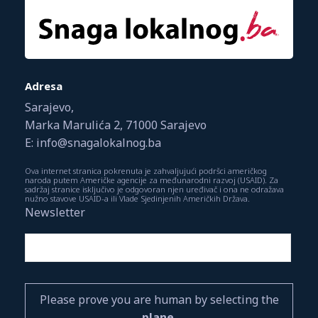
Adresa
Sarajevo,
Marka Marulića 2, 71000 Sarajevo
E: info@snagalokalnog.ba
Ova internet stranica pokrenuta je zahvaljujući podršci američkog
naroda putem Američke agencije za međunarodni razvoj (USAID). Za
sadržaj stranice isključivo je odgovoran njen uređivač i ona ne odražava
nužno stavove USAID-a ili Vlade Sjedinjenih Američkih Država.
Newsletter
Please prove you are human by selecting the
plane
.