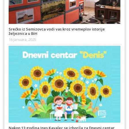
Srećko iz Semizovca vodi vas kroz vremeplov istorije
željeznica u BiH
16 Januara, 2025
Nakon 13 godina Ines Kavalec se izborila za Dnevni centar