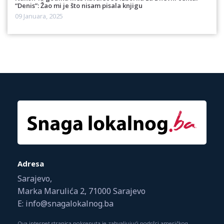
“Denis”: Žao mi je što nisam pisala knjigu
09 Januara, 2025
Adresa
Sarajevo,
Marka Marulića 2, 71000 Sarajevo
E: info@snagalokalnog.ba
Ova internet stranica pokrenuta je zahvaljujući podršci američkog