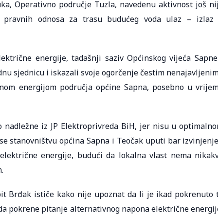
ka, Operativno područje Tuzla, navedenu aktivnost još ni
 – pravnih odnosa za trasu budućeg voda ulaz – izlaz
ektrične energije, tadašnji saziv Općinskog vijeća Sapne
u sjednicu i iskazali svoje ogorčenje čestim nenajavljenim
čnom energijom područja općine Sapna, posebno u vrije
ao nadležne iz JP Elektroprivreda BiH, jer nisu u optimaln
 se stanovništvu općina Sapna i Teočak uputi bar izvinjenje
električne energije, budući da lokalna vlast nema nikak
.
t Brđak ističe kako nije upoznat da li je ikad pokrenuto 
a da pokrene pitanje alternativnog napona električne energij