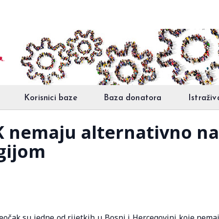
Korisnici baze
Baza donatora
Istraživ
K nemaju alternativno na
gijom
čak su jedne od rijetkih u Bosni i Hercegovini koje nema