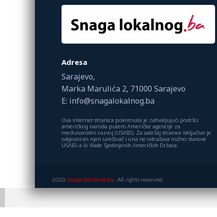
Adresa
Sarajevo,
Marka Marulića 2, 71000 Sarajevo
E: info@snagalokalnog.ba
Ova internet stranica pokrenuta je zahvaljujući podršci
američkog naroda putem Američke agencije za
međunarodni razvoj (USAID). Za sadržaj stranice isključivo je
odgovoran njen uređivač i ona ne odražava nužno stavove
USAID-a ili Vlade Sjedinjenih Američkih Država.
2020
Snaga lokalnog.ba.
All rights reserved.