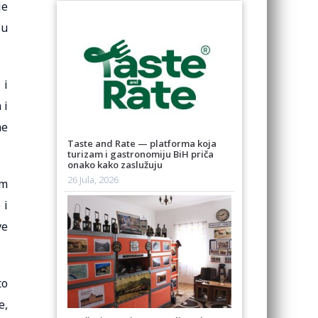
je
 u
 i
 i
me
Taste and Rate — platforma koja
turizam i gastronomiju BiH priča
onako kako zaslužuju
26 Jula, 2026
om
 i
ve
to
e,