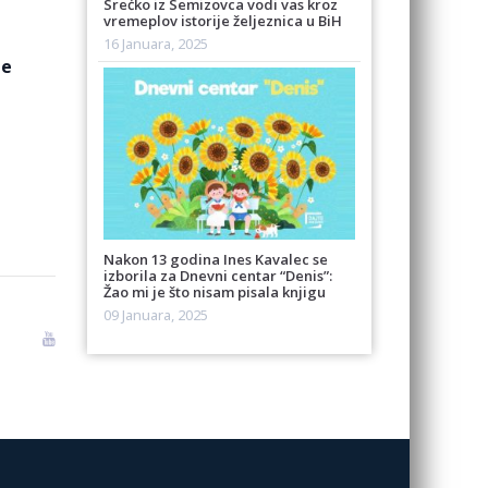
Srećko iz Semizovca vodi vas kroz
vremeplov istorije željeznica u BiH
16 Januara, 2025
je
Nakon 13 godina Ines Kavalec se
izborila za Dnevni centar “Denis”:
Žao mi je što nisam pisala knjigu
09 Januara, 2025