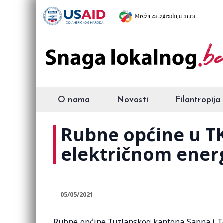
O nama
Novosti
Filantropija
Rubne općine u T
električnom ener
05/05/2021
Rubne općine Tuzlanskog kantona Sapna i Teo