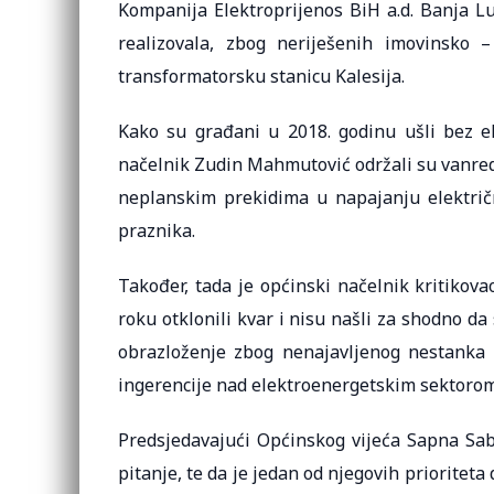
Kompanija Elektroprijenos BiH a.d. Banja Lu
realizovala, zbog neriješenih imovinsko
transformatorsku stanicu Kalesija.
Kako su građani u 2018. godinu ušli bez el
načelnik Zudin Mahmutović održali su vanredn
neplanskim prekidima u napajanju elektri
praznika.
Također, tada je općinski načelnik kritikov
roku otklonili kvar i nisu našli za shodno da
obrazloženje zbog nenajavljenog nestanka 
ingerencije nad elektroenergetskim sektorom
Predsjedavajući Općinskog vijeća Sapna Sabi
pitanje, te da je jedan od njegovih prioritet