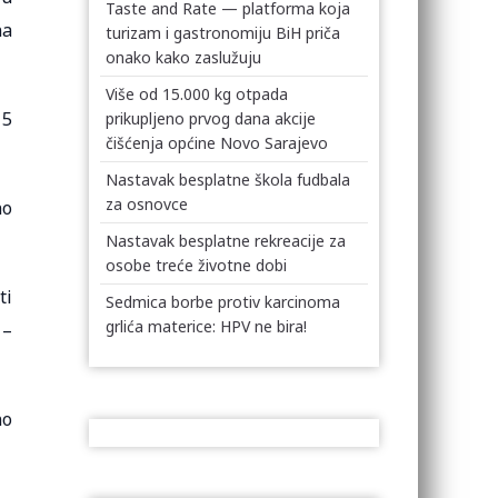
Taste and Rate — platforma koja
na
turizam i gastronomiju BiH priča
onako kako zaslužuju
Više od 15.000 kg otpada
15
prikupljeno prvog dana akcije
čišćenja općine Novo Sarajevo
Nastavak besplatne škola fudbala
za osnovce
no
Nastavak besplatne rekreacije za
osobe treće životne dobi
ti
Sedmica borbe protiv karcinoma
grlića materice: HPV ne bira!
 –
no