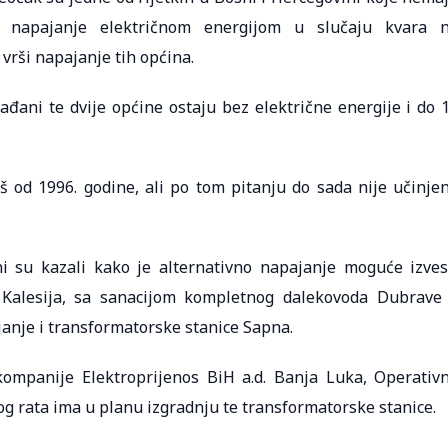
za napajanje električnom energijom u slučaju kvara 
vrši napajanje tih općina.
đani te dvije općine ostaju bez električne energije i do 
 od 1996. godine, ali po tom pitanju do sada nije učinje
i su kazali kako je alternativno napajanje moguće izves
 Kalesija, sa sanacijom kompletnog dalekovoda Dubrave
janje i transformatorske stanice Sapna.
kompanije Elektroprijenos BiH a.d. Banja Luka, Operativ
og rata ima u planu izgradnju te transformatorske stanice.