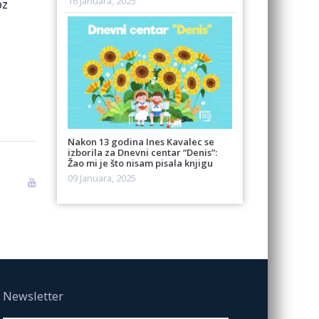
16 Januara, 2025
oz
Nakon 13 godina Ines Kavalec se
izborila za Dnevni centar “Denis”:
Žao mi je što nisam pisala knjigu
09 Januara, 2025
Newsletter