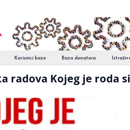
Korisnici baze
Baza donatora
Istraživ
a radova Kojeg je roda s