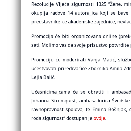
Rezolucije Vijeća sigurnosti 1325 “Žene, mi
okuplja radove 14 autora_ica koji se bave p
predstavnike_ce akademske zajednice, nevladi
Promocija će biti organizovana online (pr
sati. Molimo vas da svoje prisustvo potvrdite
Promociju će moderirati Vanja Matić, službe
učestvovati priređivačice Zbornika Amila Ždra
Lejla Balić.
Učesnicima_cama će se obratiti i ambasado
Johanna Strömquist, ambasadorica Švedske u
ravnopravnost spolova, te Emina Bošnjak, d
roda sigurnost” dostupan je
ovdje
.