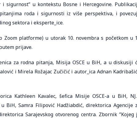
r i sigurnost” u kontekstu Bosne i Hercegovine. Publikaci
itanjima roda i sigurnosti iz više perspektiva, i povezu
nog sektora i eksperte_ice.
eko Zoom platforme) u utorak 10. novembra s početkom u 
 putem prijave.
nica za rodna pitanja, Misija OSCE u BiH, a u diskusiji 
lović i Mirela Rožajac Zučičić i autor_ica Adnan Kadribašić
rica Kathleen Kavalec, šefica Misije OSCE-a u BiH, NJ.
 BiH, Samra Filipović Hadžiabdić, direktorica Agencije 
irektorica Sarajevskog otvorenog centra. Zbornik ”Kojeg 