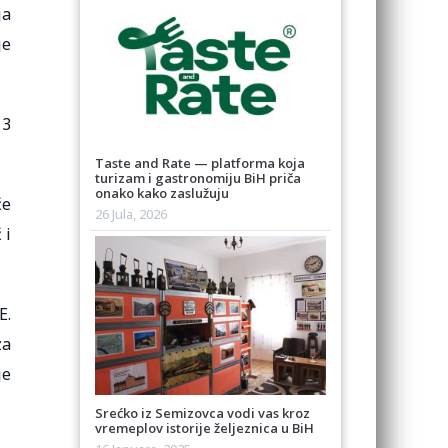
ja
je
13
Taste and Rate — platforma koja
turizam i gastronomiju BiH priča
onako kako zaslužuju
će
26 Jula, 2026
 i
E.
za
je
Srećko iz Semizovca vodi vas kroz
vremeplov istorije željeznica u BiH