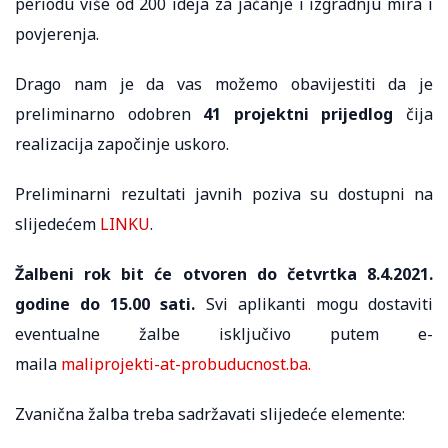
periodu više od 200 ideja za jačanje i izgradnju mira i
povjerenja.
Drago nam je da vas možemo obavijestiti da je
preliminarno odobren
41 projektni prijedlog
čija
realizacija započinje uskoro.
Preliminarni rezultati javnih poziva su dostupni na
slijedećem
LINKU
.
Žalbeni rok bit će otvoren do četvrtka 8.4.2021.
godine do 15.00 sati.
Svi aplikanti mogu dostaviti
eventualne žalbe isključivo putem e-
maila
maliprojekti-at-probuducnost.ba.
Zvanična žalba treba sadržavati slijedeće elemente: