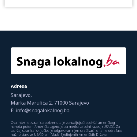
Adresa
Sarajevo,
Marka Marulića 2, 71000 Sarajevo
E: info@snagalokalnog.ba
Ova internet stranica pokrenuta je zahvaljujući podršci američkog
naroda putem Američke agencije za međunarodni razvoj (USAID). Za
sadržaj stranice isključivo je odgovoran njen uređivač i ona ne odražava
nužno stavove USAID-a ili Vlade Sjedinjenih Američkih Država.