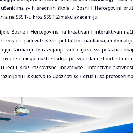
 učenicima svih srednjih škola u Bosni i Hercegovini pru
ranja na SSST-u kroz SSST Zimsku akademiju.
ijele Bosne i Hercegovine na kreativan i interaktivan nač
iznisu i poduzetništvu, političkim naukama, diplomatiji
ji, farmaciji, te razvijanju video igara. Svi polaznici ima
ne uvjete i mogućnosti studija po svjetskim standardima 
 regiji. Kroz raznovrsne, inovativne i intenzivne aktivnost
 razmijeniti iskustva te upoznati se i družiti sa profesorima