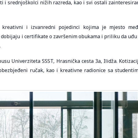
i i srednjoškolci nižih razreda, kao i svi ostali zainteresira
 kreativni i izvanredni pojedinci kojima je mjesto me
dobijaju i certifikate o završenim obukama i priliku da uđu
.
su Univerziteta SSST, Hrasnička cesta 3a, Ilidža. Kotizaci
bezbjeđeni ručak, kao i kreativne radionice sa studenti