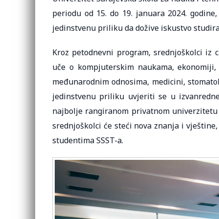
periodu od 15. do 19. januara 2024. godine,
jedinstvenu priliku da dožive iskustvo studi
Kroz petodnevni program, srednjoškolci iz c
uče o kompjuterskim naukama, ekonomiji, b
međunarodnim odnosima, medicini, stomatologi
jedinstvenu priliku uvjeriti se u izvanred
najbolje rangiranom privatnom univerzitetu u
srednjoškolci će steći nova znanja i vještine,
studentima SSST-a.