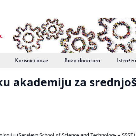
Korisnici baze
Baza donatora
Istraživ
sku akademiju za srednjo
ologiju (Sarajevo School of Science and Technology – SSST)