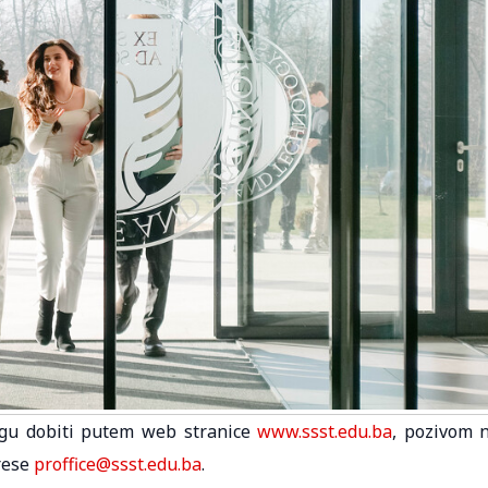
mogu dobiti putem web stranice
www.ssst.edu.ba
, pozivom 
rese
proffice@ssst.edu.ba
.