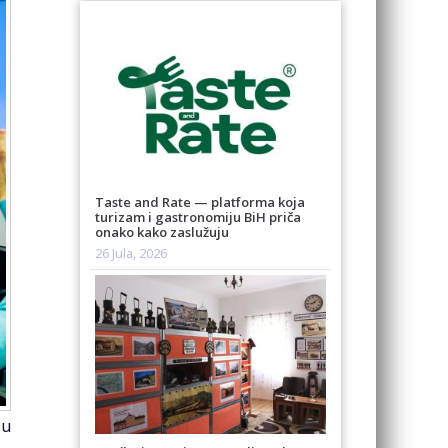
Taste and Rate — platforma koja
turizam i gastronomiju BiH priča
onako kako zaslužuju
26 Jula, 2026
ju