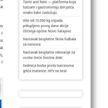
Taste and Rate — platforma koja
ža
turizam i gastronomiju BiH priča
onako kako zaslužuju
Više od 15.000 kg otpada
in
prikupljeno prvog dana akcije
čišćenja općine Novo Sarajevo
 i
Nastavak besplatne škola fudbala
ju
za osnovce
na
Nastavak besplatne rekreacije za
i,
osobe treće životne dobi
 i
Sedmica borbe protiv karcinoma
grlića materice: HPV ne bira!