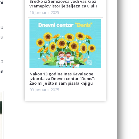
Srećko iz Semizovca vodi vas kroz
ni
vremeplov istorije željeznica u BiH
16 Januara, 2025
đu
 u
ja
ma
Nakon 13 godina Ines Kavalec se
izborila za Dnevni centar “Denis”:
Žao mi je što nisam pisala knjigu
09 Januara, 2025