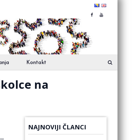
anja
Kontakt
školce na
NAJNOVIJI ČLANCI
 u