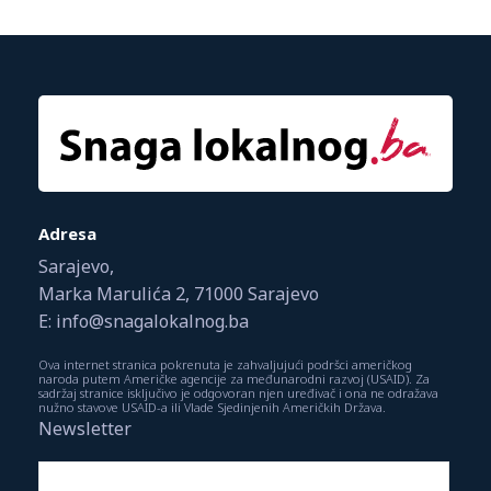
Adresa
Sarajevo,
Marka Marulića 2, 71000 Sarajevo
E: info@snagalokalnog.ba
Ova internet stranica pokrenuta je zahvaljujući podršci američkog
naroda putem Američke agencije za međunarodni razvoj (USAID). Za
sadržaj stranice isključivo je odgovoran njen uređivač i ona ne odražava
nužno stavove USAID-a ili Vlade Sjedinjenih Američkih Država.
Newsletter