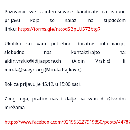
Pozivamo sve zainteresovane kandidate da ispune
prijavu koja se nalazi na sljedećem
linku:
https://forms.gle/ntcodSBpLU57Zbtg7
Ukoliko su vam potrebne dodatne informacije,
slobodno nas kontaktirajte na:
aldin.vrskic@idijaspora.ch (Aldin Vrskic) ili
mirela@seeyn.org (Mirela Rajković).
Rok za prijavu je 15.12. u 15:00 sati.
Zbog toga, pratite nas i dalje na svim društvenim
mrežama.
https://www.facebook.com/921955227919850/posts/4478