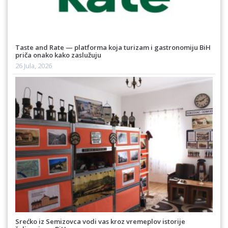
Taste and Rate — platforma koja turizam i gastronomiju BiH
priča onako kako zaslužuju
26 Jula, 2026
Srećko iz Semizovca vodi vas kroz vremeplov istorije