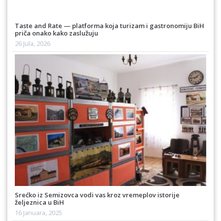
Taste and Rate — platforma koja turizam i gastronomiju BiH
priča onako kako zaslužuju
26 Jula, 2026
Srećko iz Semizovca vodi vas kroz vremeplov istorije
željeznica u BiH
16 Januara, 2025