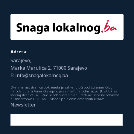
Adresa
Sarajevo,
Marka Marulića 2, 71000 Sarajevo
E: info@snagalokalnog.ba
Ova internet stranica pokrenuta je zahvaljujući podršci američkog
naroda putem Američke agencije za međunarodni razvoj (USAID). Za
sadržaj stranice isključivo je odgovoran njen uređivač i ona ne odražava
nužno stavove USAID-a ili Vlade Sjedinjenih Američkih Država.
Newsletter