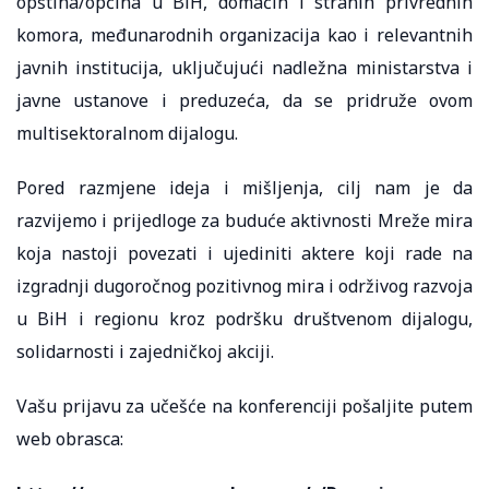
opština/općina u BiH, domaćih i stranih privrednih
komora, međunarodnih organizacija kao i relevantnih
javnih institucija, uključujući nadležna ministarstva i
javne ustanove i preduzeća, da se pridruže ovom
multisektoralnom dijalogu.
Pored razmjene ideja i mišljenja, cilj nam je da
razvijemo i prijedloge za buduće aktivnosti Mreže mira
koja nastoji povezati i ujediniti aktere koji rade na
izgradnji dugoročnog pozitivnog mira i održivog razvoja
u BiH i regionu kroz podršku društvenom dijalogu,
solidarnosti i zajedničkoj akciji.
Vašu prijavu za učešće na konferenciji pošaljite putem
web obrasca: