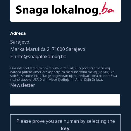
Adresa
Sarajevo,
Marka Marulića 2, 71000 Sarajevo
E: info@snagalokalnog.ba
Ova internet stranica pokrenuta je zahvaljujući podršci američkog
naroda putem Američke agencije za međunarodni razvoj (USAID). Za
sadržaj stranice isključivo je odgovoran njen uređivač i ona ne odražava
nužno stavove USAID-a ili Vlade Sjedinjenih Američkih Država.
Newsletter
Please prove you are human by selecting the
key
.