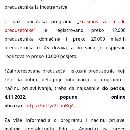
preduzetnika iz inostranstva.
U bazi podataka programa „
Erasmus za mlade
preduzetnike
“ je registrovano preko 12.000
preduzetnika domaćina i preko 20.000 mladih
preduzetnika iz 45 država, a do sada je uspješno
realizovano preko 10.000 posjeta.
❗Zainteresovana preduzeća i iskusni preduzetnici koji
žele da dobiju detaljnije informacije o programu i
načinu prijavljivanja, treba da najkasnije
do petka,
4.11.2022. popune online
obrazac
:
https://bit.ly/3TnuBqA
Za više informacija o programu i načinu prijave,
molimo kontaktirajte Edu – Agenciju za razvoj