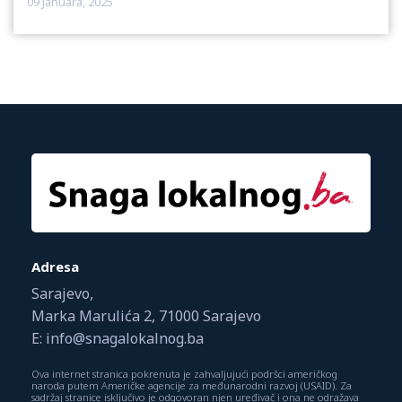
09 Januara, 2025
Adresa
Sarajevo,
Marka Marulića 2, 71000 Sarajevo
E: info@snagalokalnog.ba
Ova internet stranica pokrenuta je zahvaljujući podršci američkog
naroda putem Američke agencije za međunarodni razvoj (USAID). Za
sadržaj stranice isključivo je odgovoran njen uređivač i ona ne odražava