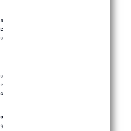
la
iz
ju
nu
će
no
do
og