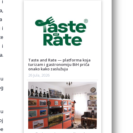
 i
a,
ra
 i
te
 i
a.
Taste and Rate — platforma koja
turizam i gastronomiju BiH priča
onako kako zaslužuju
26 Jula, 2026
 u
og
ju
oj
be