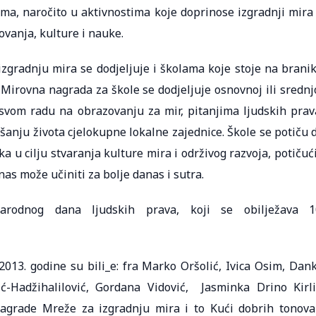
ama, naročito u aktivnostima koje doprinose izgradnji mira
ovanja, kulture i nauke.
gradnju mira se dodjeljuje i školama koje stoje na brani
. Mirovna nagrada za škole se dodjeljuje osnovnoj ili srednj
u svom radu na obrazovanju za mir, pitanjima ljudskih prav
jšanju života cjelokupne lokalne zajednice. Škole se potiču 
ka u cilju stvaranja kulture mira i održivog razvoja, potičući
nas može učiniti za bolje danas i sutra.
rodnog dana ljudskih prava, koji se obilježava 1
013. godine su bili_e: fra Marko Oršolić, Ivica Osim, Dan
ić-Hadžihalilović, Gordana Vidović, Jasminka Drino Kirli
nagrade Mreže za izgradnju mira i to Kući dobrih tonova