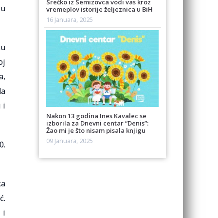
Srećko iz Semizovca vodi vas kroz
 u
vremeplov istorije željeznica u BiH
16 Januara, 2025
ku
oj
a,
da
 i
Nakon 13 godina Ines Kavalec se
izborila za Dnevni centar “Denis”:
Žao mi je što nisam pisala knjigu
09 Januara, 2025
0.
ka
ć.
 i