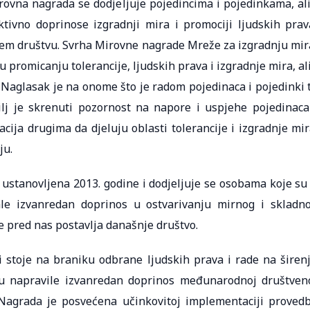
rovna nagrada se dodjeljuje pojedincima i pojedinkama, ali
ivno doprinose izgradnji mira i promociji ljudskih prav
šem društvu. Svrha Mirovne nagrade Mreže za izgradnju mi
 promicanju tolerancije, ljudskih prava i izgradnje mira, ali
 Naglasak je na onome što je radom pojedinaca i pojedinki 
ilj je skrenuti pozornost na napore i uspjehe pojedinaca
acija drugima da djeluju oblasti tolerancije i izgradnje mir
ju.
ustanovljena 2013. godine i dodjeljuje se osobama koje su
ale izvanredan doprinos u ostvarivanju mirnog i skladn
je pred nas postavlja današnje društvo.
 stoje na braniku odbrane ljudskih prava i rade na širen
 su napravile izvanredan doprinos međunarodnoj društven
. Nagrada je posvećena učinkovitoj implementaciji proved