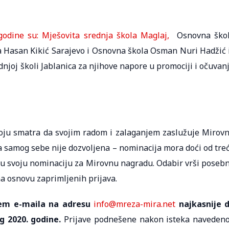
godine su: Mješovita srednja škola Maglaj,
Osnovna ško
 Hasan Kikić Sarajevo i Osnovna škola Osman Nuri Hadžić 
njoj školi Jablanica za njihove napore u promociji i očuvan
koju smatra da svojim radom i zalaganjem zaslužuje Mirov
 samog sebe nije dozvoljena – nominacija mora doći od tre
ju svoju nominaciju za Mirovnu nagradu. Odabir vrši poseb
a osnovu zaprimljenih prijava.
utem e-maila na adresu
info@mreza-mira.net
najkasnije 
g 2020. godine.
Prijave podnešene nakon isteka naveden