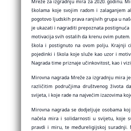
Mreže za izgradnju mira za 2020. godinu. Mi
školama koje svojim radom i zalaganjem akt
pogotovo ljudskih prava ranjivih grupa u na
je ukazati i nagraditi prepoznata postignuća u
motivacija svih ostalih da krenu ovim putem.
škola i postignuto na ovom polju. Krajnji c
pojedinki i škola koje služe kao uzor i motiv
Nagrada time priznaje učinkovitost, kao i vizi
Mirovna nagrada Mreže za izgradnju mira je 
različitim područjima društvenog života d
svijeta, i koje rade na najvećim izazovima ko
Mirovna nagrada se dodjeljuje osobama koji
načela mira i solidarnosti u svijetu, koje
pravdi i miru, te međureligijskoj suradnji