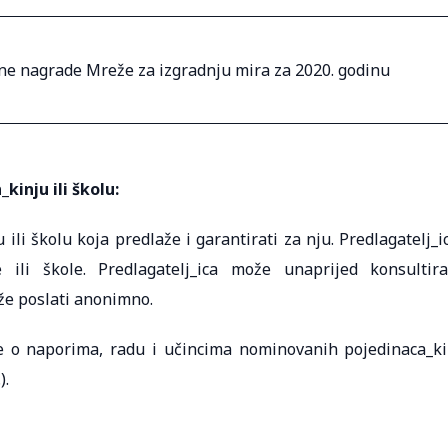
ne nagrade Mreže za izgradnju mira za 2020. godinu
kinju ili školu:
ili školu koja predlaže i garantirati za nju. Predlagatelj_i
li škole. Predlagatelj_ica može unaprijed konsultira
že poslati anonimno.
ze o naporima, radu i učincima nominovanih pojedinaca_ki
).