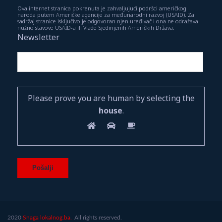
Ova internet stranica pokrenuta je zahvaljujući podršci američkog
naroda putem Američke agencije za međunarodni razvoj (USAID). Za
sadržaj stranice isključivo je odgovoran njen uređivač i ona ne odražava
nužno stavove USAID-a ili Vlade Sjedinjenih Američkih Država.
Newsletter
Please prove you are human by selecting the
house
.
2020
Snaga lokalnog.ba.
All rights reserved.