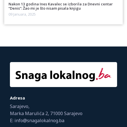
Nakon 13 godina Ines Kavalec se izborila za Dnevni centar
“Denis”: Žao mi je što nisam pisala knjigu
09 Januara, 2025
Adresa
Sarajevo,
Marka Marulića 2, 71000 Sarajevo
E: info@snagalokalnog.ba