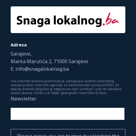
Adresa
Sarajevo,
Marka Marulića 2, 71000 Sarajevo
E: info@snagalokalnog.ba
Ova internet stranica pokrenuta je zahvaljujući podršci američkog
naroda putem Američke agencije za međunarodni razvoj (USAID). Za
sadržaj stranice isključivo je odgovoran njen uređivač i ona ne odražava
nužno stavove USAID-a ili Vlade Sjedinjenih Američkih Država.
Newsletter
Please prove you are human by selecting the