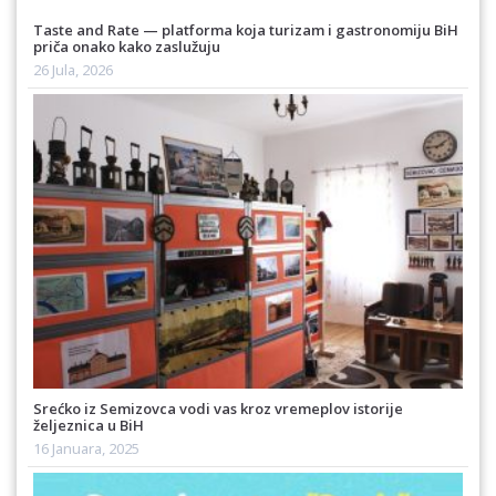
Taste and Rate — platforma koja turizam i gastronomiju BiH
priča onako kako zaslužuju
26 Jula, 2026
Srećko iz Semizovca vodi vas kroz vremeplov istorije
željeznica u BiH
16 Januara, 2025