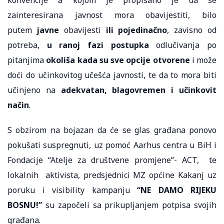
zainteresirana javnost mora obavijestiti, bilo
putem
javne
obavijesti
ili pojedinačno
, zavisno od
potreba,
u ranoj fazi postupka
odlučivanja po
pitanjima
okoliša kada su sve opcije otvorene
i može
doći do učinkovitog učešća javnosti, te da to mora biti
učinjeno na
adekvatan, blagovremen i učinkovit
način
.
S obzirom na bojazan da će se glas građana ponovo
pokušati suspregnuti, uz pomoć Aarhus centra u BiH i
Fondacije “Atelje za društvene promjene”- ACT, te
lokalnih aktivista, predsjednici MZ općine Kakanj uz
poruku i visibility kampanju
“NE DAMO RIJEKU
BOSNU!”
su započeli sa prikupljanjem potpisa svojih
građana.