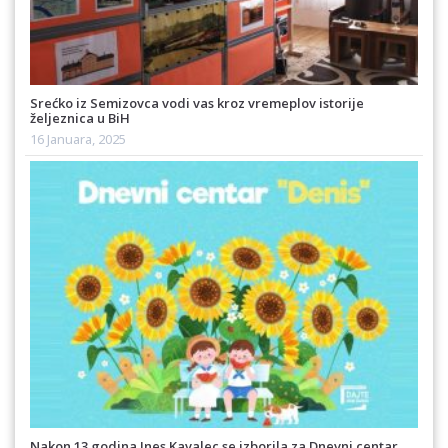
Srećko iz Semizovca vodi vas kroz vremeplov istorije
željeznica u BiH
16 Januara, 2025
Nakon 13 godina Ines Kavalec se izborila za Dnevni centar