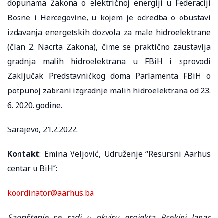
dopunama Zakona o električnoj energiji u Federaciji
Bosne i Hercegovine, u kojem je odredba o obustavi
izdavanja energetskih dozvola za male hidroelektrane
(član 2. Nacrta Zakona), čime se praktično zaustavlja
gradnja malih hidroelektrana u FBiH i sprovodi
Zaključak Predstavničkog doma Parlamenta FBiH o
potpunoj zabrani izgradnje malih hidroelektrana od 23.
6. 2020. godine.
Sarajevo, 21.2.2022.
Kontakt
: Emina Veljović, Udruženje “Resursni Aarhus
centar u BiH”:
koordinator@aarhus.ba
Saopštenje se radi u okviru projekta Prekini lanac