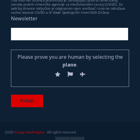
Ova internet stranica pokrenuta je zahvaljujući podršci američkog
naroda putem Američke agencije za međunarodni razvoj (USAID). Za
sadržaj stranice isključivo je odgovoran njen uređivač i ona ne odražava
nužno stavove USAID-a ili Vlade Sjedinjenih Američkih Država.
Newsletter
Please prove you are human by selecting the
plane
.
2020
Snaga lokalnog.ba.
All rights reserved.