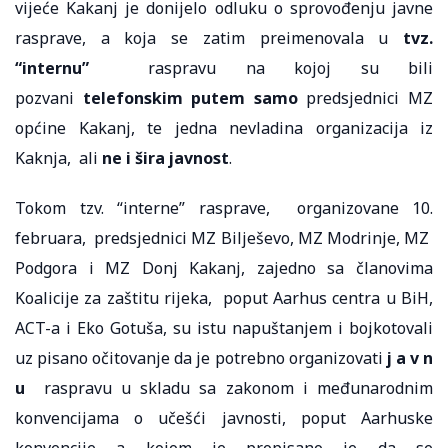
vijeće Kakanj je donijelo odluku o sprovođenju javne
rasprave, a koja se zatim preimenovala u
tvz.
“internu”
raspravu na kojoj su bili
pozvani
telefonskim putem samo
predsjednici MZ
općine Kakanj, te jedna nevladina organizacija iz
Kaknja, ali
ne i šira javnost
.
Tokom tzv. “interne” rasprave, organizovane 10.
februara, predsjednici MZ Bilješevo, MZ Modrinje, MZ
Podgora i MZ Donj Kakanj, zajedno sa članovima
Koalicije za zaštitu rijeka, poput Aarhus centra u BiH,
ACT-a i Eko Gotuša, su istu napuštanjem i bojkotovali
uz pisano očitovanje da je potrebno organizovati
j a v n
u
raspravu u skladu sa zakonom i međunarodnim
konvencijama o učešći javnosti, poput Aarhuske
konvencije a kojom je propisano je da se