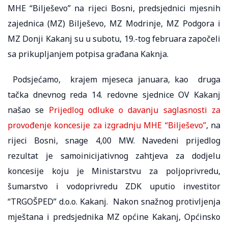
MHE “Bilješevo” na rijeci Bosni, predsjednici mjesnih
zajednica (MZ) Bilješevo, MZ Modrinje, MZ Podgora i
MZ Donji Kakanj su u subotu, 19.-tog februara započeli
sa prikupljanjem potpisa građana Kaknja.
Podsjećamo, krajem mjeseca januara, kao druga
tačka dnevnog reda 14. redovne sjednice OV Kakanj
našao se
Prijedlog odluke o davanju saglasnosti za
provođenje koncesije za izgradnju MHE “Bilješevo’’
, na
rijeci Bosni, snage 4,00 MW. Navedeni prijedlog
rezultat je samoinicijativnog zahtjeva za dodjelu
koncesije koju je Ministarstvu za poljoprivredu,
šumarstvo i vodoprivredu ZDK uputio investitor
“TRGOŠPED” d.o.o. Kakanj. Nakon snažnog protivljenja
mještana i predsjednika MZ općine Kakanj, Općinsko