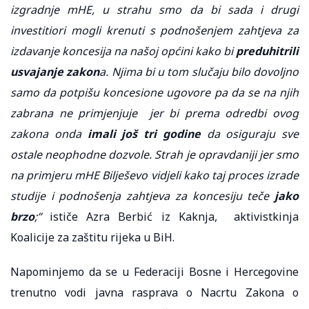
izgradnje mHE, u strahu smo da bi sada i drugi
investitiori mogli krenuti s podnošenjem zahtjeva za
izdavanje koncesija na našoj općini kako bi
preduhitrili
usvajanje zakon
a. Njima bi u tom slučaju bilo dovoljno
samo da potpišu koncesione ugovore pa da se na njih
zabrana ne primjenjuje jer bi prema odredbi ovog
zakona onda
imali još tri godine
da osiguraju sve
ostale neophodne dozvole. Strah je opravdaniji jer smo
na primjeru mHE Bilješevo vidjeli kako taj proces izrade
studije i podnošenja zahtjeva za koncesiju teče
jako
brzo
;”
ističe Azra Berbić iz Kaknja, aktivistkinja
Koalicije za zaštitu rijeka u BiH.
Napominjemo da se u Federaciji Bosne i Hercegovine
trenutno vodi javna rasprava o Nacrtu Zakona o