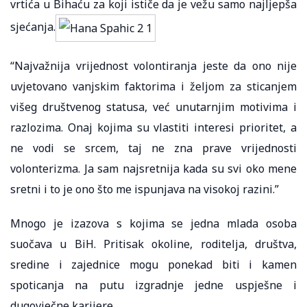
vrtića u Bihaću za koji ističe da je vežu samo najljepša
sjećanja.
“Najvažnija vrijednost volontiranja jeste da ono nije
uvjetovano vanjskim faktorima i željom za sticanjem
višeg društvenog statusa, već unutarnjim motivima i
razlozima. Onaj kojima su vlastiti interesi prioritet, a
ne vodi se srcem, taj ne zna prave vrijednosti
volonterizma. Ja sam najsretnija kada su svi oko mene
sretni i to je ono što me ispunjava na visokoj razini.”
Mnogo je izazova s kojima se jedna mlada osoba
suočava u BiH. Pritisak okoline, roditelja, društva,
sredine i zajednice mogu ponekad biti i kamen
spoticanja na putu izgradnje jedne uspješne i
dugovječne karijere.