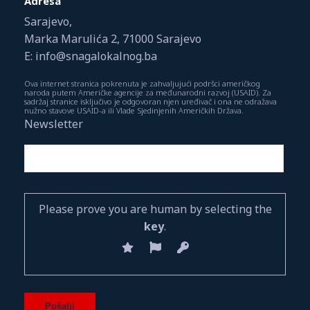
Adresa
Sarajevo,
Marka Marulića 2, 71000 Sarajevo
E: info@snagalokalnog.ba
Ova internet stranica pokrenuta je zahvaljujući podršci američkog
naroda putem Američke agencije za međunarodni razvoj (USAID). Za
sadržaj stranice isključivo je odgovoran njen uređivač i ona ne odražava
nužno stavove USAID-a ili Vlade Sjedinjenih Američkih Država.
Newsletter
Please prove you are human by selecting the
key
.