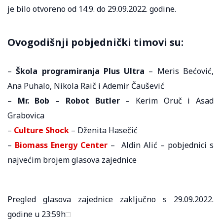
je bilo otvoreno od 14.9. do 29.09.2022. godine.
Ovogodišnji pobjednički timovi su:
–
Škola programiranja Plus Ultra
– Meris Bećović,
Ana Puhalo, Nikola Raič i Ademir Čaušević
–
Mr. Bob – Robot Butler
– Kerim Oruč i Asad
Grabovica
–
Culture Shock
– Dženita Hasečić
–
Biomass Energy Center
– Aldin Alić – pobjednici s
najvećim brojem glasova zajednice
Pregled glasova zajednice zaključno s 29.09.2022.
godine u 23:59h