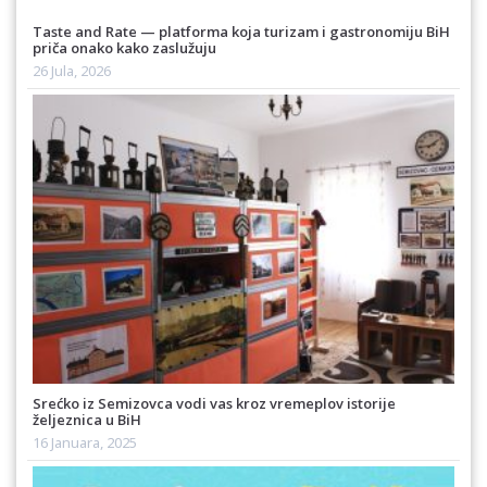
Taste and Rate — platforma koja turizam i gastronomiju BiH
priča onako kako zaslužuju
26 Jula, 2026
Srećko iz Semizovca vodi vas kroz vremeplov istorije
željeznica u BiH
16 Januara, 2025