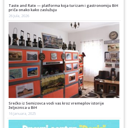
Taste and Rate — platforma koja turizam i gastronomiju BiH
priča onako kako zaslužuju
26 Jula, 2026
Srećko iz Semizovca vodi vas kroz vremeplov istorije
željeznica u BiH
16 Januara, 2025