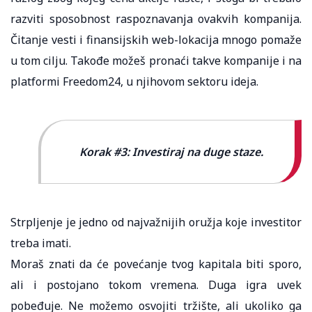
razviti sposobnost raspoznavanja ovakvih kompanija.
Čitanje vesti i finansijskih web-lokacija mnogo pomaže
u tom cilju. Takođe možeš pronaći takve kompanije i na
platformi Freedom24, u njihovom sektoru ideja.
Korak #3: Investiraj na duge staze.
Strpljenje je jedno od najvažnijih oružja koje investitor
treba imati.
Moraš znati da će povećanje tvog kapitala biti sporo,
ali i postojano tokom vremena. Duga igra uvek
pobeđuje. Ne možemo osvojiti tržište, ali ukoliko ga