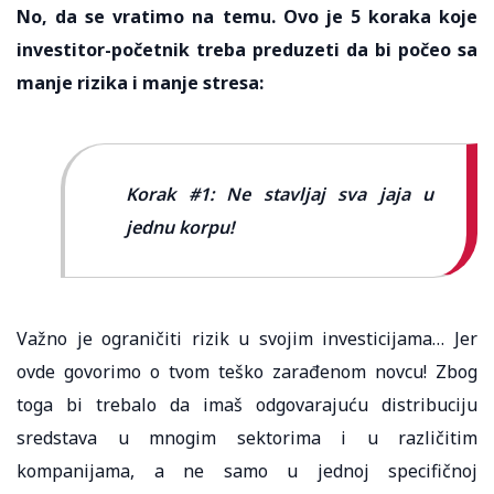
No, da se vratimo na temu. Ovo je 5 koraka koje
investitor-početnik treba preduzeti da bi počeo sa
manje rizika i manje stresa:
Korak #1: Ne stavljaj sva jaja u
jednu korpu!
Važno je ograničiti rizik u svojim investicijama… Jer
ovde govorimo o tvom teško zarađenom novcu! Zbog
toga bi trebalo da imaš odgovarajuću distribuciju
sredstava u mnogim sektorima i u različitim
kompanijama, a ne samo u jednoj specifičnoj