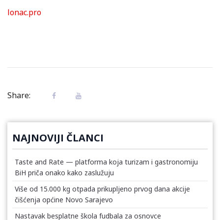
lonac.pro
Share:
NAJNOVIJI ČLANCI
Taste and Rate — platforma koja turizam i gastronomiju
BiH priča onako kako zaslužuju
Više od 15.000 kg otpada prikupljeno prvog dana akcije
čišćenja općine Novo Sarajevo
Nastavak besplatne škola fudbala za osnovce