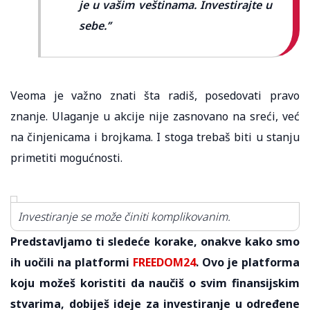
je u vašim veštinama. Investirajte u
sebe.’’
Veoma je važno znati šta radiš, posedovati pravo
znanje. Ulaganje u akcije nije zasnovano na sreći, već
na činjenicama i brojkama. I stoga trebaš biti u stanju
primetiti mogućnosti.
Investiranje se može činiti komplikovanim.
Predstavljamo ti sledeće korake, onakve kako smo
ih uočili na platformi
FREEDOM24
. Ovo je platforma
koju možeš koristiti da naučiš o svim finansijskim
stvarima, dobiješ ideje za investiranje u određene