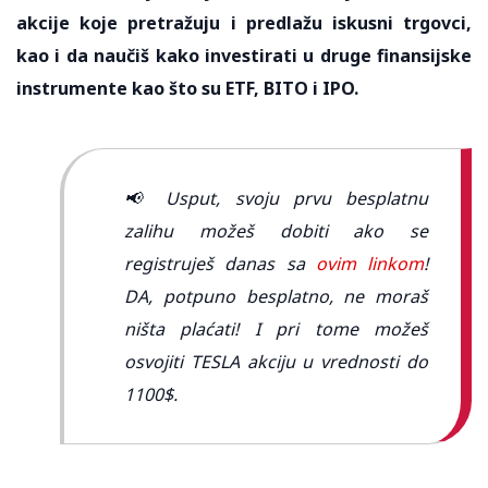
akcije koje pretražuju i predlažu iskusni trgovci,
kao i da naučiš kako investirati u druge finansijske
instrumente kao što su ETF, BITO i IPO.
📢 Usput, svoju prvu besplatnu
zalihu možeš dobiti ako se
registruješ danas sa
ovim linkom
!
DA, potpuno besplatno, ne moraš
ništa plaćati! I pri tome možeš
osvojiti TESLA akciju u vrednosti do
1100$.