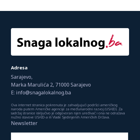
Adresa
Sarajevo,
Marka Marulića 2, 71000 Sarajevo
E: info@snagalokalnog.ba
Ova internet stranica pokrenuta je zahvaljujući podršci američkog
naroda putem Američke agencije za međunarodni razvoj (USAID). Za
sadržaj stranice isključivo je odgovoran njen uređivač i ona ne odražava
nužno stavove USAID-a ili Vlade Sjedinjenih Američkih Država.
Newsletter