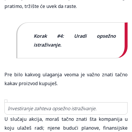
pratimo, tržište će uvek da raste.
Korak #4: Uradi opsežno
istraživanje.
Pre bilo kakvog ulaganja veoma je važno znati tačno
kakav proizvod kupuješ.
Investiranje zahteva opsežno istraživanje.
U slučaju akcija, moraš tačno znati šta kompanija u
koju ulažeš radi; njene budući planove, finansijske