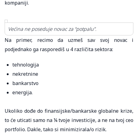
kompaniji.
Većina ne poseduje novac za “potpalu”.
Na primer, recimo da uzmeš sav svoj novac i
podjednako ga rasporediš u 4 različita sektora:
tehnologija
nekretnine
bankarstvo
energija.
Ukoliko dođe do finansijske/bankarske globalne krize,
to će uticati samo na ¼ tvoje investicije, a ne na tvoj ceo
portfolio. Dakle, tako si minimizirala/o rizik.