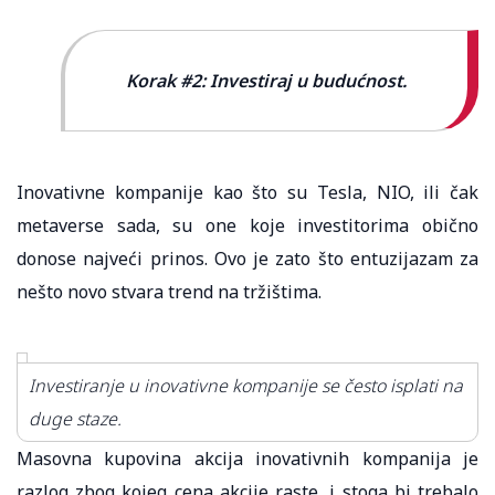
Korak #2: Investiraj u budućnost.
Inovativne kompanije kao što su Tesla, NIO, ili čak
metaverse sada, su one koje investitorima obično
donose najveći prinos. Ovo je zato što entuzijazam za
nešto novo stvara trend na tržištima.
Investiranje u inovativne kompanije se često isplati na
duge staze.
Masovna kupovina akcija inovativnih kompanija je
razlog zbog kojeg cena akcije raste, i stoga bi trebalo