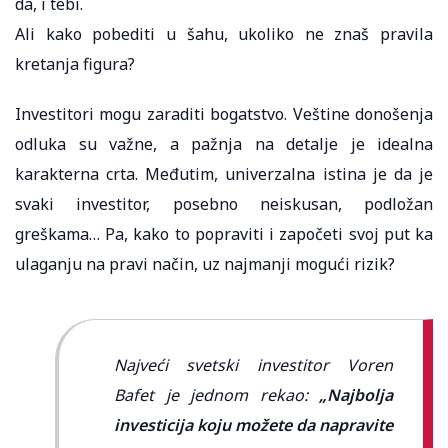
da, i tebi.
Ali kako pobediti u šahu, ukoliko ne znaš pravila
kretanja figura?
Investitori mogu zaraditi bogatstvo. Veštine donošenja
odluka su važne, a pažnja na detalje je idealna
karakterna crta. Međutim, univerzalna istina je da je
svaki investitor, posebno neiskusan, podložan
greškama… Pa, kako to popraviti i započeti svoj put ka
ulaganju na pravi način, uz najmanji mogući rizik?
Najveći svetski investitor Voren
Bafet je jednom rekao:
„Najbolja
investicija koju možete da napravite