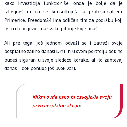
kako investicija funkcioniše, onda je bolje da je
izbegneš ili da se konsultuješ sa profesionalcem.
Primerice, Freedom24 ima odličan tim za podršku koji
je tu da odgovori na svako pitanje koje imaš.
Ali pre toga, još jednom, odvaži se i zatraži svoje
besplatne zalihe danas! Drži ih u svom portfelju dok ne
budeš siguran u svoje sledeće korake, ali to zahtevaj
danas – dok ponuda još uvek važi.
Klikni ovde kako bi osvojio/la svoju
prvu besplatnu akciju
!