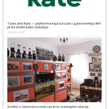
Taste and Rate — platforma koja turizam i gastronomiju BiH
priča onako kako zaslužuju
26 Jula, 2026
Srećko iz Semizovca vodi vas kroz vremeplov istorije