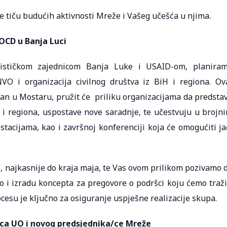
 tiču budućih aktivnosti Mreže i Vašeg učešća u njima.
OCD u Banja Luci
ističkom zajednicom Banja Luke i USAID-om, planira
NVO i organizacija civilnog društva iz BiH i regiona. Ov
ržan u Mostaru, pružit će priliku organizacijama da predsta
H i regiona, uspostave nove saradnje, te učestvuju u brojn
tacijama, kao i završnoj konferenciji koja će omogućiti ja
, najkasnije do kraja maja, te Vas ovom prilikom pozivamo 
 i izradu koncepta za pregovore o podršci koju ćemo traži
esu je ključno za osiguranje uspješne realizacije skupa.
/ica UO i novog predsjednika/ce Mreže