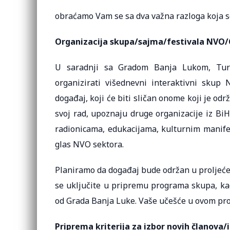
obraćamo Vam se sa dva važna razloga koja se
Organizacija skupa/sajma/festivala NVO/
U saradnji sa Gradom Banja Lukom, Tur
organizirati višednevni interaktivni skup 
događaj, koji će biti sličan onome koji je od
svoj rad, upoznaju druge organizacije iz Bi
radionicama, edukacijama, kulturnim manifes
glas NVO sektora.
Planiramo da događaj bude održan u proljeće
se uključite u pripremu programa skupa, kao
od Grada Banja Luke. Vaše učešće u ovom proc
Priprema kriterija za izbor novih članova