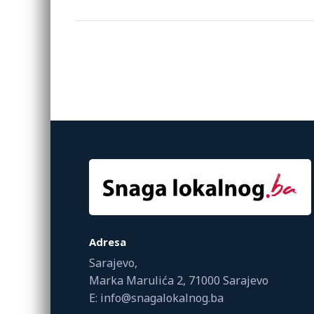
Adresa
Sarajevo,
Marka Marulića 2, 71000 Sarajevo
E: info@snagalokalnog.ba