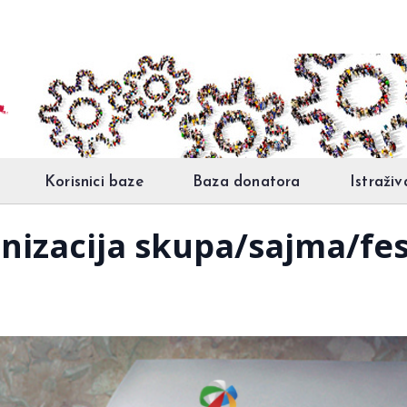
Korisnici baze
Baza donatora
Istraživ
anizacija skupa/sajma/fe