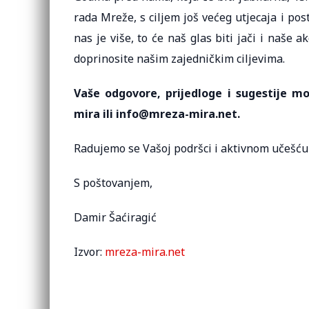
rada Mreže, s ciljem još većeg utjecaja i post
nas je više, to će naš glas biti jači i naše 
doprinosite našim zajedničkim ciljevima.
Vaše odgovore, prijedloge i sugestije m
mira ili info@mreza-mira.net.
Radujemo se Vašoj podršci i aktivnom učešću
S poštovanjem,
Damir Šaćiragić
Izvor:
mreza-mira.net