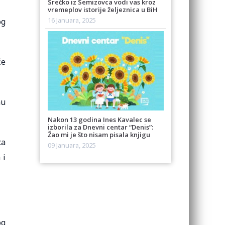
Srećko iz Semizovca vodi vas kroz
vremeplov istorije željeznica u BiH
16 Januara, 2025
og
će
nu
Nakon 13 godina Ines Kavalec se
izborila za Dnevni centar “Denis”:
Žao mi je što nisam pisala knjigu
ca
09 Januara, 2025
 i
og