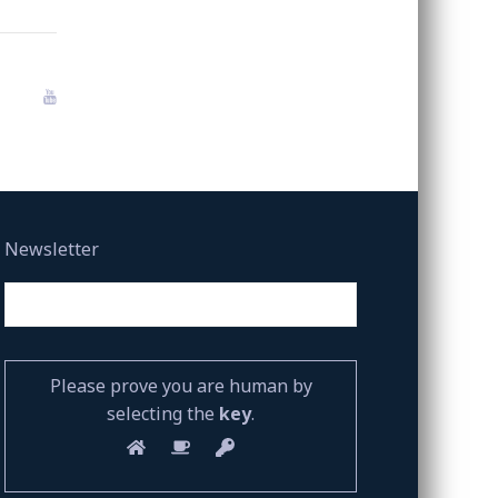
Newsletter
Please prove you are human by
selecting the
key
.