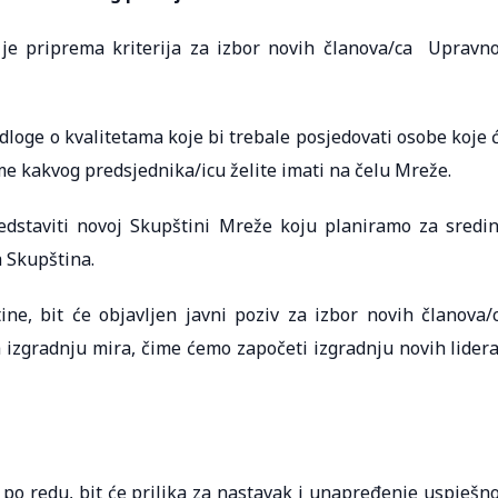
 je priprema kriterija za izbor novih članova/ca Upravn
dloge o kvalitetama koje bi trebale posjedovati osobe koje 
me kakvog predsjednika/icu želite imati na čelu Mreže.
edstaviti novoj Skupštini Mreže koju planiramo za sredi
a Skupština.
ne, bit će objavljen javni poziv za izbor novih članova/
izgradnju mira, čime ćemo započeti izgradnju novih lidera
. po redu, bit će prilika za nastavak i unapređenje uspješn