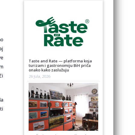
mo
aj
ve
Taste and Rate — platforma koja
turizam i gastronomiju BiH priča
im
onako kako zaslužuju
či
26 Jula, 2026
da
ti