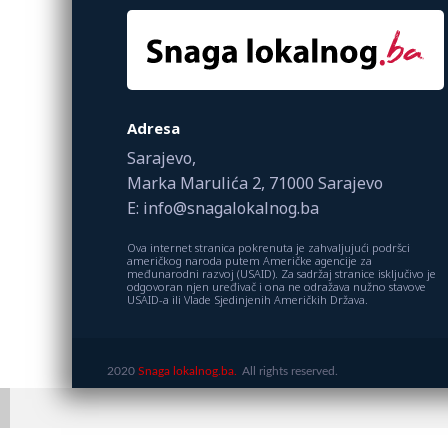
Adresa
Sarajevo,
Marka Marulića 2, 71000 Sarajevo
E: info@snagalokalnog.ba
Ova internet stranica pokrenuta je zahvaljujući podršci
američkog naroda putem Američke agencije za
međunarodni razvoj (USAID). Za sadržaj stranice isključivo je
odgovoran njen uređivač i ona ne odražava nužno stavove
USAID-a ili Vlade Sjedinjenih Američkih Država.
2020
Snaga lokalnog.ba.
All rights reserved.