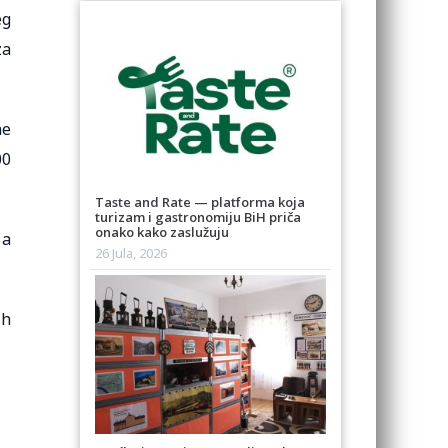
eg
za
ne
00
Taste and Rate — platforma koja
turizam i gastronomiju BiH priča
onako kako zaslužuju
 a
26 Jula, 2026
ih