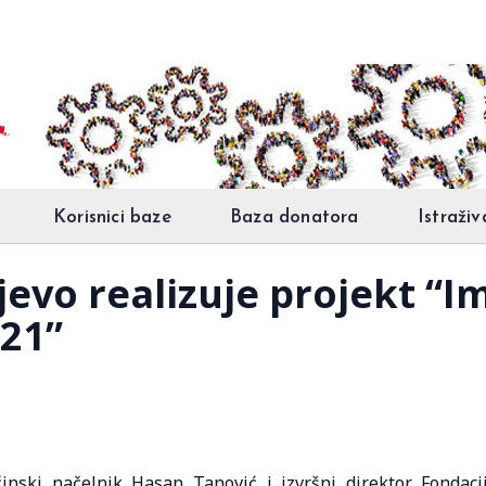
Korisnici baze
Baza donatora
Istraživ
evo realizuje projekt “I
021”
nski načelnik Hasan Tanović i izvršni direktor Fondaci