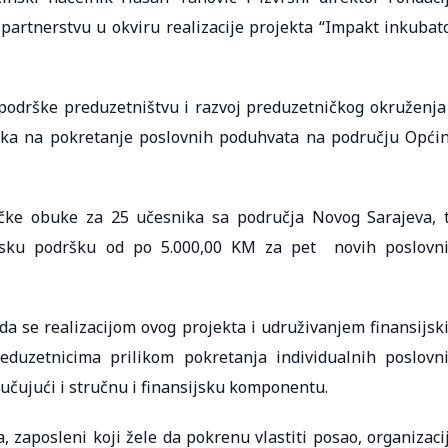
artnerstvu u okviru realizacije projekta “Impakt inkubat
odrške preduzetništvu i razvoj preduzetničkog okruženja
nika na pokretanje poslovnih poduhvata na području Opći
ičke obuke za 25 učesnika sa područja Novog Sarajeva, 
ijsku podršku od po 5.000,00 KM za pet novih poslovn
da se realizacijom ovog projekta i udruživanjem finansijsk
eduzetnicima prilikom pokretanja individualnih poslovn
jučujući i stručnu i finansijsku komponentu.
 zaposleni koji žele da pokrenu vlastiti posao, organizaci