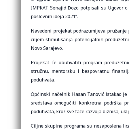
IMPKAT Senajid Đozo potpisali su Ugovor o p
poslovnih ideja 2021”.
Navedeni projekat podrazumijeva pružanje p
ciljem stimulisanja potencijalnih preduzet
Novo Sarajevo.
Projekat će obuhvatiti program preduzetn
stručnu, mentorsku i bespovratnu finans
poduhvata.
Općinski načelnik Hasan Tanović istakao je 
sredstava omogućiti konkretna podrška pr
poduhvata, kroz sve faze razvoja biznisa, ukl
Ciljne skupine programa su nezaposlena lica,