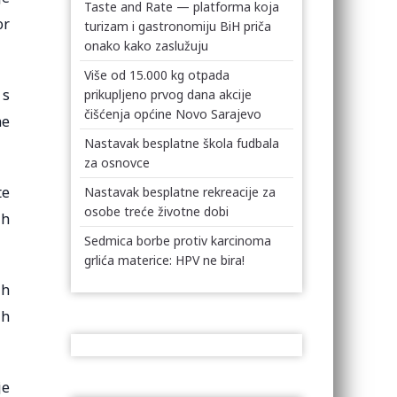
Taste and Rate — platforma koja
or
turizam i gastronomiju BiH priča
onako kako zaslužuju
Više od 15.000 kg otpada
 s
prikupljeno prvog dana akcije
čišćenja općine Novo Sarajevo
ne
Nastavak besplatne škola fudbala
za osnovce
te
Nastavak besplatne rekreacije za
osobe treće životne dobi
ih
Sedmica borbe protiv karcinoma
grlića materice: HPV ne bira!
ih
ih
je