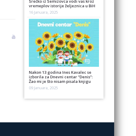
Srećko iz Semizovca vodi vas kroz
vremeplov istorije željeznica u BiH
16 Januara, 2025
Nakon 13 godina Ines Kavalec se
izborila za Dnevni centar “Denis”:
Žao mi je što nisam pisala knjigu
09 Januara, 2025