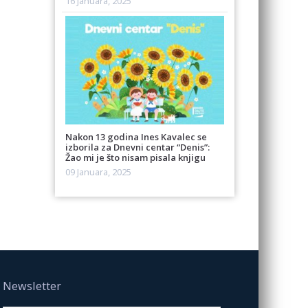
16 Januara, 2025
Nakon 13 godina Ines Kavalec se
izborila za Dnevni centar “Denis”:
Žao mi je što nisam pisala knjigu
09 Januara, 2025
Newsletter