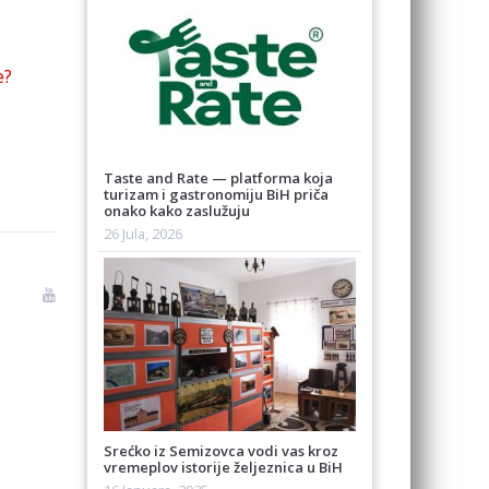
e?
Taste and Rate — platforma koja
turizam i gastronomiju BiH priča
onako kako zaslužuju
26 Jula, 2026
Srećko iz Semizovca vodi vas kroz
vremeplov istorije željeznica u BiH