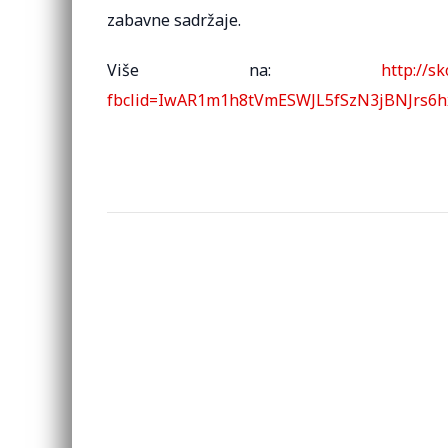
zabavne sadržaje.
Više na:
http://s
fbclid=IwAR1m1h8tVmESWJL5fSzN3jBNJrs