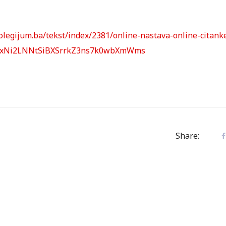
kolegijum.ba/tekst/index/2381/online-nastava-online-citank
6hxNi2LNNtSiBXSrrkZ3ns7k0wbXmWms
Share: