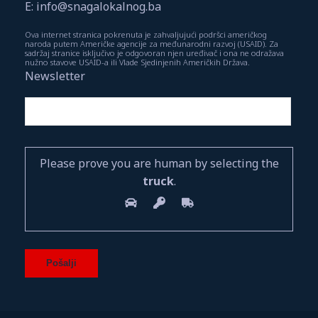
E: info@snagalokalnog.ba
Ova internet stranica pokrenuta je zahvaljujući podršci američkog
naroda putem Američke agencije za međunarodni razvoj (USAID). Za
sadržaj stranice isključivo je odgovoran njen uređivač i ona ne odražava
nužno stavove USAID-a ili Vlade Sjedinjenih Američkih Država.
Newsletter
Please prove you are human by selecting the
truck
.