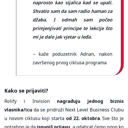
naprosto kao sijalica kad se upali.
Shvatio sam da sam radio haman za
džaba. I odmah sam počeo
primjenjivati principe te lekcije što
mi je dalo jak vjetar u leđa.
–
kaže poduzetnik Adnan, nakon
završenog prvog ciklusa programa
Kako se prijaviti?
Rolify i Invision
nagrađuju jednog biznis
vlasnika/icu
da se pridruži Next Level Business Clubu
u novom ciklusu koji starta
od 22. oktobra
. Sve što je
potrebno je da
ispuniš prijavu
, a odabrat ćemo onog ko