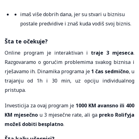
imaš više dobrih dana, jer su stvari u biznisu
postale predvidive i znaš kuda vodiš svoj biznis.
Šta te očekuje?
Online program je interaktivan i
traje 3 mjeseca
.
Razgovaramo o gorućim problemima svakog biznisa i
rješavamo ih. Dinamika programa je
1 čas sedmično
, u
trajanju od 1h i 30 min, uz opciju individualnog
pristupa.
Investicija za ovaj program je
1000 KM avansno ili 400
KM mjesečno
u 3 mjesečne rate, ali ga
preko Rolifyja
možeš dobiti besplatno
.
Šta kažu učesnici?