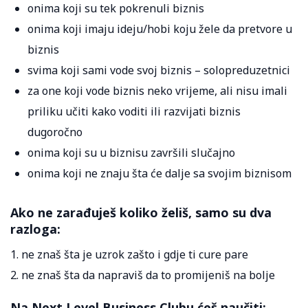
onima koji su tek pokrenuli biznis
onima koji imaju ideju/hobi koju žele da pretvore u
biznis
svima koji sami vode svoj biznis – solopreduzetnici
za one koji vode biznis neko vrijeme, ali nisu imali
priliku učiti kako voditi ili razvijati biznis
dugoročno
onima koji su u biznisu završili slučajno
onima koji ne znaju šta će dalje sa svojim biznisom
Ako ne zarađuješ koliko želiš, samo su dva
razloga:
1. ne znaš šta je uzrok zašto i gdje ti cure pare
2. ne znaš šta da napraviš da to promijeniš na bolje
Na Next Level Business Clubu ćeš naučiti: