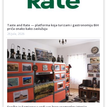
Taste and Rate — platforma koja turizam i gastronomiju BiH
priča onako kako zaslužuju
26 Jula, 2026
Srećko iz Semizovca vodi vas kroz vremeplov istorije