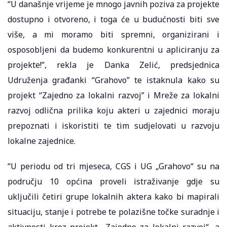
“U današnje vrijeme je mnogo javnih poziva za projekte
dostupno i otvoreno, i toga će u budućnosti biti sve
više, a mi moramo biti spremni, organizirani i
osposobljeni da budemo konkurentni u apliciranju za
projekte!”, rekla je Danka Zelić, predsjednica
Udruženja građanki “Grahovo” te istaknula kako su
projekt “Zajedno za lokalni razvoj” i Mreže za lokalni
razvoj odlična prilika koju akteri u zajednici moraju
prepoznati i iskoristiti te tim sudjelovati u razvoju
lokalne zajednice.
“U periodu od tri mjeseca, CGS i UG „Grahovo“ su na
području 10 općina proveli istraživanje gdje su
uključili četiri grupe lokalnih aktera kako bi mapirali
situaciju, stanje i potrebe te polazišne točke suradnje i
aktivnosti kroz projekt „Zajedno za lokalni razvoj“, a