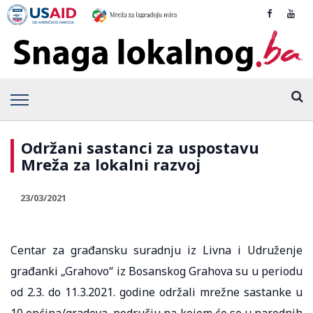
Održani sastanci za uspostavu
Mreža za lokalni razvoj
23/03/2021
Centar za građansku suradnju iz Livna i Udruženje
građanki „Grahovo“ iz Bosanskog Grahova su u periodu
od 2.3. do 11.3.2021. godine održali mrežne sastanke u
10 općina/gradova, području na kojem će se u narednih