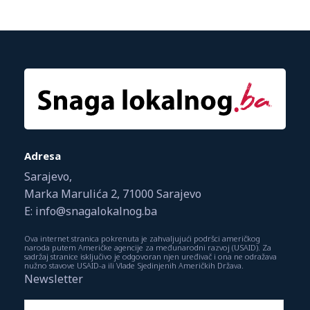
Adresa
Sarajevo,
Marka Marulića 2, 71000 Sarajevo
E: info@snagalokalnog.ba
Ova internet stranica pokrenuta je zahvaljujući podršci američkog
naroda putem Američke agencije za međunarodni razvoj (USAID). Za
sadržaj stranice isključivo je odgovoran njen uređivač i ona ne odražava
nužno stavove USAID-a ili Vlade Sjedinjenih Američkih Država.
Newsletter