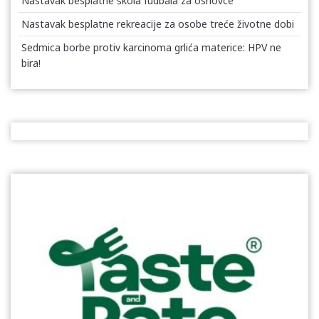
Nastavak besplatne škola fudbala za osnovce
Nastavak besplatne rekreacije za osobe treće životne dobi
Sedmica borbe protiv karcinoma grlića materice: HPV ne
bira!