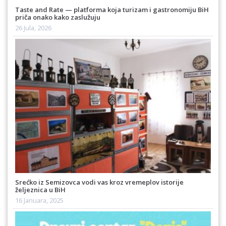
Taste and Rate — platforma koja turizam i gastronomiju BiH
priča onako kako zaslužuju
26 Jula, 2026
Srećko iz Semizovca vodi vas kroz vremeplov istorije
željeznica u BiH
16 Januara, 2025