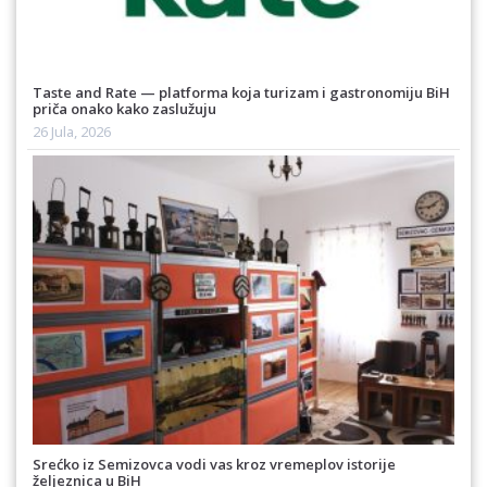
Taste and Rate — platforma koja turizam i gastronomiju BiH
priča onako kako zaslužuju
26 Jula, 2026
Srećko iz Semizovca vodi vas kroz vremeplov istorije
željeznica u BiH