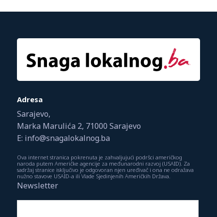
Adresa
Sarajevo,
Marka Marulića 2, 71000 Sarajevo
E: info@snagalokalnog.ba
Ova internet stranica pokrenuta je zahvaljujući podršci američkog
naroda putem Američke agencije za međunarodni razvoj (USAID). Za
sadržaj stranice isključivo je odgovoran njen uređivač i ona ne odražava
nužno stavove USAID-a ili Vlade Sjedinjenih Američkih Država.
Newsletter