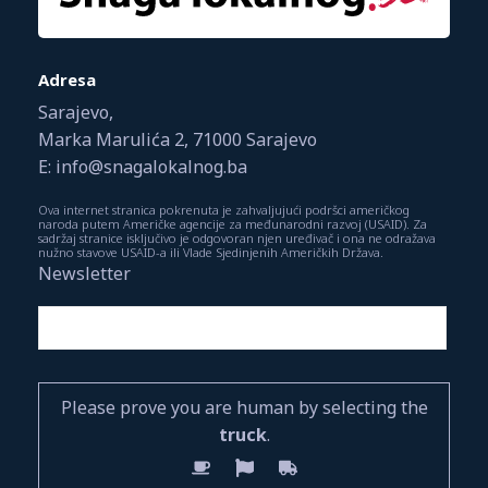
Adresa
Sarajevo,
Marka Marulića 2, 71000 Sarajevo
E: info@snagalokalnog.ba
Ova internet stranica pokrenuta je zahvaljujući podršci američkog
naroda putem Američke agencije za međunarodni razvoj (USAID). Za
sadržaj stranice isključivo je odgovoran njen uređivač i ona ne odražava
nužno stavove USAID-a ili Vlade Sjedinjenih Američkih Država.
Newsletter
Please prove you are human by selecting the
truck
.