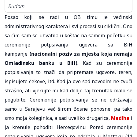
Rudom
Posao koji se radi u OB timu je većinski
administrativnog karaktera i svi procesi su ciklični. Ono
sa čim sam se uhvatila u koštac na samom početku su
ceremonije potpsivanja ugovora sa BiH
kampanje
(nacionalni poziv za mjesta koja nemaju
Omladinsku banku u BiH)
. Kad su ceremonije
potpisivanja to znači da pripremate ugovore, teren,
ispisujete čekove, itd. Kad ja ovo sad navodim ne zvuči
strašno, ali vjerujte mi kad dodje taj trenutak malo se
pogubite. Ceremonije potpisivanja se ne održavaju
samo u Sarajevu već širom Bosne ponosne, pa tako
smo moja koleginica, a sad uveliko drugarica,
Mediha
i
ja krenule pohoditi Hercegovinu. Pored ceremonije
potpisivanja ugovora koja se održala u Mostaru (11