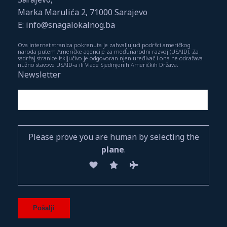
Marka Marulića 2, 71000 Sarajevo
E: info@snagalokalnog.ba
Ova internet stranica pokrenuta je zahvaljujući podršci američkog
naroda putem Američke agencije za međunarodni razvoj (USAID). Za
sadržaj stranice isključivo je odgovoran njen uređivač i ona ne odražava
nužno stavove USAID-a ili Vlade Sjedinjenih Američkih Država.
Newsletter
Please prove you are human by selecting the
plane
.