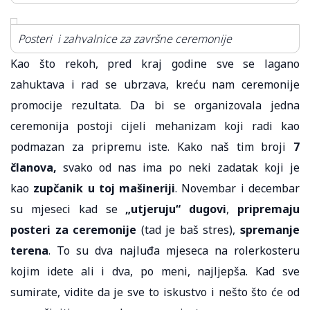
Posteri i zahvalnice za završne ceremonije
Kao što rekoh, pred kraj godine sve se lagano
zahuktava i rad se ubrzava, kreću nam ceremonije
promocije rezultata. Da bi se organizovala jedna
ceremonija postoji cijeli mehanizam koji radi kao
podmazan za pripremu iste. Kako naš tim broji
7
članova,
svako od nas ima po neki zadatak koji je
kao
zupčanik u toj mašineriji
. Novembar i decembar
su mjeseci kad se
„utjeruju“ dugovi
,
pripremaju
posteri za ceremonije
(tad je baš stres),
spremanje
terena
. To su dva najluđa mjeseca na rolerkosteru
kojim idete ali i dva, po meni, najljepša. Kad sve
sumirate, vidite da je sve to iskustvo i nešto što će od