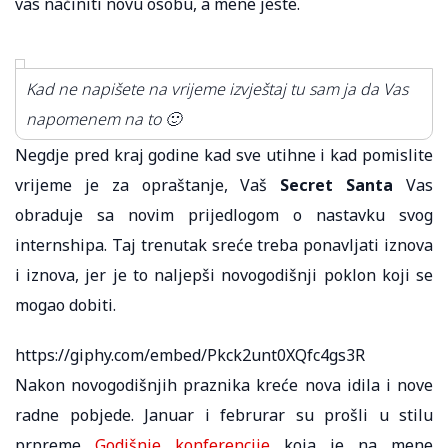
vas načiniti novu osobu, a mene jeste.
Kad ne napišete na vrijeme izvještaj tu sam ja da Vas
napomenem na to 🙂
Negdje pred kraj godine kad sve utihne i kad pomislite
vrijeme je za opraštanje, Vaš
Secret Santa
Vas
obraduje sa novim prijedlogom o nastavku svog
internshipa. Taj trenutak sreće treba ponavljati iznova
i iznova, jer je to naljepši novogodišnji poklon koji se
mogao dobiti.
https://giphy.com/embed/Pkck2unt0XQfc4gs3R
Nakon novogodišnjih praznika kreće nova idila i nove
radne pobjede. Januar i februrar su prošli u stilu
prpreme
Godišnje konferencije
koja je na mene