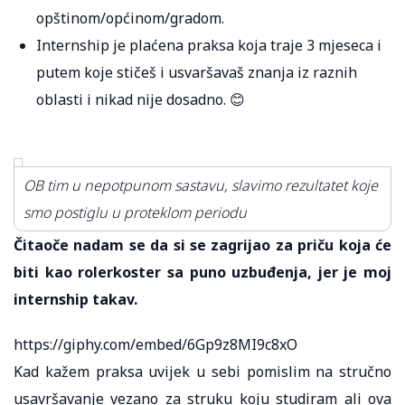
opštinom/općinom/gradom.
Internship je plaćena praksa koja traje 3 mjeseca i
putem koje stičeš i usvaršavaš znanja iz raznih
oblasti i nikad nije dosadno. 😊
OB tim u nepotpunom sastavu, slavimo rezultatet koje
smo postiglu u proteklom periodu
Čitaoče nadam se da si se zagrijao za priču koja će
biti kao rolerkoster sa puno uzbuđenja, jer je moj
internship takav.
https://giphy.com/embed/6Gp9z8MI9c8xO
Kad kažem praksa uvijek u sebi pomislim na stručno
usavršavanje vezano za struku koju studiram ali ova