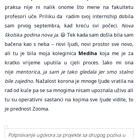
praksa nije ni nalik onome što mene na fakultetu
profesori uče. Priliku da radim svoj internship dobila
sam prvog septembra, kad kreću svi počeci.
Nova
školska godina nova ja.
😃 Tek kada sam došla bila sam
bačena kao s neba – novi ljudi, novi prostor sve novo,
ali tu je bila moja koleginica
Mediha
koja me je za
kratko vrijeme uputila u cjeli proces. Iako mi ona
nije
mentorica, ja sam je tako gledala jer smo stalno
bile zajedno.
Nažalost korona je mnoge ljude vratila na
rad od kuće pa se sa mnogima nisam upoznala uživo ali
tu su operativni sastanci na kojima sve ljude vidite, to
je prednost Zooma.
Potpisivanje ugovora za projekte sa drugog poziva u