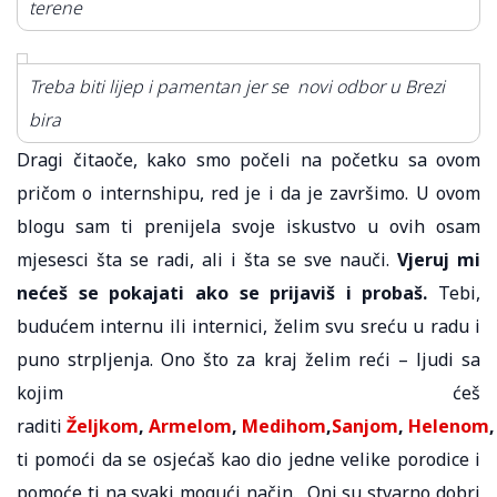
terene
Treba biti lijep i pamentan jer se novi odbor u Brezi
bira
Dragi čitaoče, kako smo počeli na početku sa ovom
pričom o internshipu, red je i da je završimo. U ovom
blogu sam ti prenijela svoje iskustvo u ovih osam
mjesesci šta se radi, ali i šta se sve nauči.
Vjeruj mi
nećeš se pokajati ako se prijaviš i probaš.
Tebi,
budućem internu ili internici, želim svu sreću u radu i
puno strpljenja. Ono što za kraj želim reći – ljudi sa
kojim ćeš
raditi
Željkom
,
Armelom
,
Medihom
,
Sanjom
,
Helenom
ti pomoći da se osjećaš kao dio jedne velike porodice i
pomoće ti na svaki mogući način. Oni su stvarno dobri