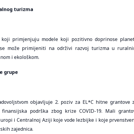
alnog turizma
 koji primjenjuju modele koji pozitivno doprinose planet
a se može primijeniti na održivi razvoj turizma u ruraln
lnom i ekološkom.
ke grupe
ovoljstvom objavljuje 2. poziv za EL*C hitne grantove 
 finansijska podrška zbog krize COVID-19. Mali granto
opi i Centralnoj Aziji koje vode lezbijke i koje prvenstve
skih zajednica.