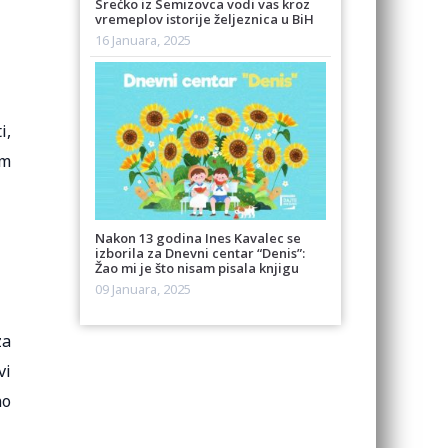
Srećko iz Semizovca vodi vas kroz
vremeplov istorije željeznica u BiH
16 Januara, 2025
i,
im
Nakon 13 godina Ines Kavalec se
izborila za Dnevni centar “Denis”:
Žao mi je što nisam pisala knjigu
09 Januara, 2025
za
vi
no