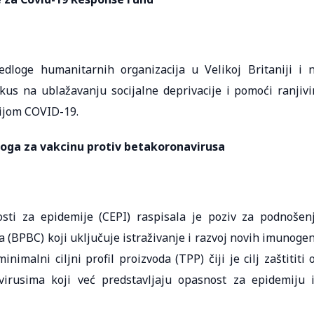
edloge humanitarnih organizacija u Velikoj Britaniji i 
s na ublažavanju socijalne deprivacije i pomoći ranjiv
ijom COVID-19.
dloga za vakcinu protiv betakoronavirusa
osti za epidemije (CEPI) raspisala je poziv za podnošen
a (BPBC) koji uključuje istraživanje i razvoj novih imunoge
nimalni ciljni profil proizvoda (TPP) čiji je cilj zaštititi 
irusima koji već predstavljaju opasnost za epidemiju i