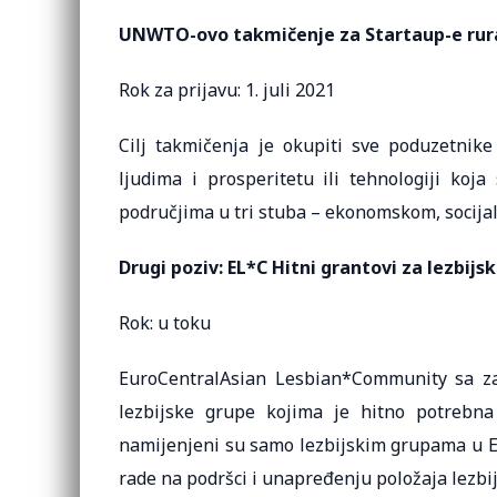
UNWTO-ovo takmičenje za Startaup-e rur
Rok za prijavu: 1. juli 2021
Cilj takmičenja je okupiti sve poduzetnike
ljudima i prosperitetu ili tehnologiji koj
područjima u tri stuba – ekonomskom, socija
Drugi poziv: EL*C Hitni grantovi za lezbijs
Rok: u toku
EuroCentralAsian Lesbian*Community sa zad
lezbijske grupe kojima je hitno potrebna
namijenjeni su samo lezbijskim grupama u Eur
rade na podršci i unapređenju položaja lezbij