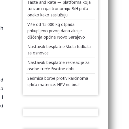
Taste and Rate — platforma koja
turizam i gastronomiju BiH priča
onako kako zaslužuju
Više od 15.000 kg otpada
ih
prikupljeno prvog dana akcije
čišćenja općine Novo Sarajevo
Nastavak besplatne škola fudbala
za osnovce
Nastavak besplatne rekreacije za
osobe treće životne dobi
Sedmica borbe protiv karcinoma
od
grlića materice: HPV ne bira!
sa
 i
ki