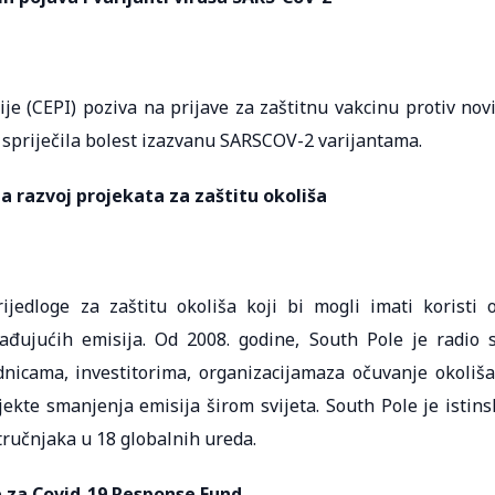
ije (CEPI) poziva na prijave za zaštitnu vakcinu protiv nov
 spriječila bolest izazvanu SARSCOV-2 varijantama.
a razvoj projekata za zaštitu okoliša
jedloge za zaštitu okoliša koji bi mogli imati koristi 
ađujućih emisija. Od 2008. godine, South Pole je radio 
dnicama, investitorima, organizacijamaza očuvanje okoliša
ekte smanjenja emisija širom svijeta. South Pole je istins
ručnjaka u 18 globalnih ureda.
e za Covid-19 Response Fund