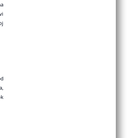
na
vi
oj
od
a,
ok