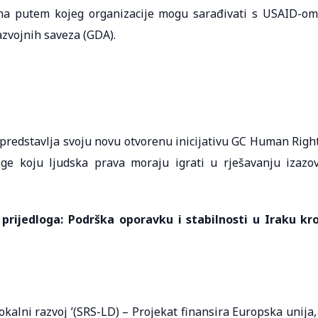
a putem kojeg organizacije mogu sarađivati ​​s USAID-om
azvojnih saveza (GDA).
redstavlja svoju novu otvorenu inicijativu GC Human Righ
ge koju ljudska prava moraju igrati u rješavanju izazo
rijedloga: Podrška oporavku i stabilnosti u Iraku kr
okalni razvoj ’(SRS-LD) – Projekat finansira Europska unija,