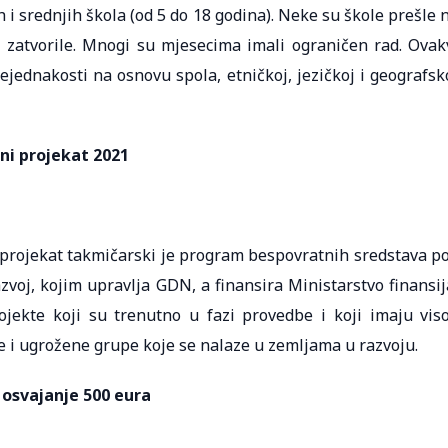
 i srednjih škola (od 5 do 18 godina). Neke su škole prešle 
 zatvorile. Mnogi su mjesecima imali ograničen rad. Ovak
jednakosti na osnovu spola, etničkoj, jezičkoj i geografsk
ni projekat 2021
i projekat takmičarski je program bespovratnih sredstava p
zvoj, kojim upravlja GDN, a finansira Ministarstvo finansij
jekte koji su trenutno u fazi provedbe i koji imaju vis
ne i ugrožene grupe koje se nalaze u zemljama u razvoju.
 osvajanje 500 eura