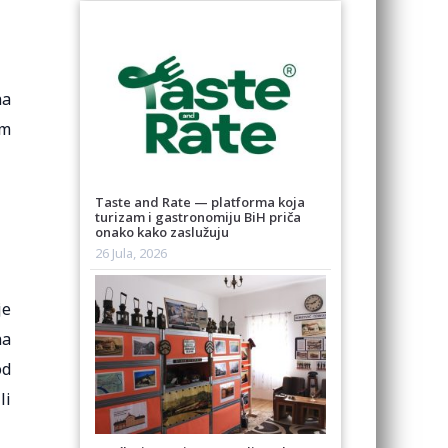
na
im
Taste and Rate — platforma koja
turizam i gastronomiju BiH priča
onako kako zaslužuju
26 Jula, 2026
je
na
od
li