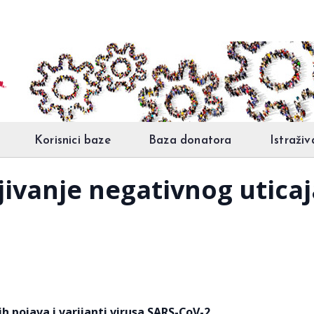
Korisnici baze
Baza donatora
Istraživ
ivanje negativnog utica
h pojava i varijanti ​​virusa SARS-CoV-2