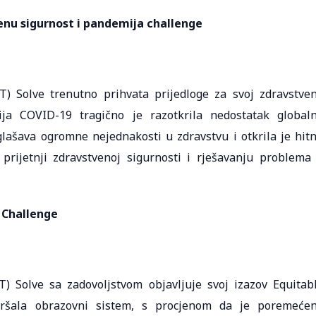
enu sigurnost i pandemija challenge
T) Solve trenutno prihvata prijedloge za svoj zdravstve
ja COVID-19 tragično je razotkrila nedostatak global
lašava ogromne nejednakosti u zdravstvu i otkrila je hit
rijetnji zdravstvenoj sigurnosti i rješavanju problema
 Challenge
) Solve sa zadovoljstvom objavljuje svoj izazov Equitab
oršala obrazovni sistem, s procjenom da je poremeće