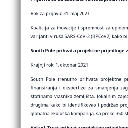
Rok za prijavu: 31. maj 2021
Koalicija za inovacije i spremnost za epidem
varijanti virusa SARS-CoV-2 (BPCoV2) kako bi
South Pole prihvata projektne prijedloge z
Krajnji rok: 1. oktobar 2021
South Pole trenutno prihvata projektne pri
finansiranja i ekspertize za smanjenja zag
stotinama vlasnika zemljišta, lokalnim zaje
drugima kako bi identifikovao i podržao proj
globalna ekološka kompanija, sa preko 350 st
Volant Trust prihvata projektne prijedlog