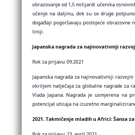
obrazovanje od 1,5 milijardi učenika osnovnih
učenje na daljinu, dok su se druge potpuno
događaji pogoršavaju postojeće obrazovne ne
liniji.
Japanska nagrada za najinovativniji razvoj
Rok za prijavu: 09.2021
Japanska nagrada za najinovativniji razvojn
okriljem natječaja za globalne nagrade za ra
Vlada Japana. Nagrada je usmjerena na pro
potencijal uticaja na izuzetno marginalizira
2021. Takmičenje mladih u Africi: Šansa za
Rok za prijavu: 23. april 2021