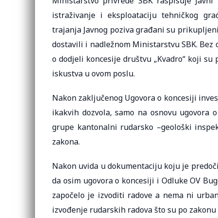
Ministarstvo privrede SBK raspisuje Javni 
istraživanje i eksploataciju tehničkog g
trajanja Javnog poziva građani su prikupljeni
dostavili i nadležnom Ministarstvu SBK. Bez 
o dodjeli koncesije društvu „Kvadro“ koji su
iskustva u ovom poslu.
Nakon zaključenog Ugovora o koncesiji inves
ikakvih dozvola, samo na osnovu ugovora o k
grupe kantonalni rudarsko –geološki inspek
zakona.
Nakon uvida u dokumentaciju koju je predočio
da osim ugovora o koncesiji i Odluke OV Bug
započelo je izvoditi radove a nema ni urban
izvođenje rudarskih radova što su po zakonu