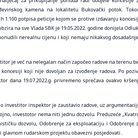
natječaj za prikupljanje ponuda radi dodjele koncesije 
rađevinskog kamena na lokalitetu Bukovački potok. Tok
h 1.100 potpisa peticije kojom se protive izdavanju koncesi
obzira na sve Vlada SBK je 19.05.2022. godine donijela Odlu
 ponudili nerealnu cijenu i koji nemaju nikakvog dosadašnj
titor je već na nelegalan način započeo radove na terenu b
oncesiji koji nije dovoljan za izvođenje radova. Po pozi
tor dana 19.07.2022.g. privremeno sprečava ovakvo kršen
 investitor inspektor je zaustavio radove, uz argumentacij
ojno, investotor nema niti jednu dozvolu. Preduzeće „Kvatr
ističku dozvolu, Odobrenje za eksploataciju i Odobrenje 
 i glavnom rudarskom projektu obavezni posjedovati .