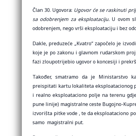
Član 30. Ugovora:
Ugovor će se raskinuti pri
sa odobrenjem za eksploataciju.
U ovom slu
odobrenjem, nego vrši eksploataciju i bez od
Dakle, preduzeće „Kvatro“ započelo je izvodi
koje je po zakonu i glavnom rudarskom proj
fazi zloupotrijebio ugovor o koncesiji i prek
Također, smatramo da je Ministarstvo ka
preispitati kartu lokaliteta eksploatacionog p
i realno eksploataciono polje na terenu gdje 
pune linije) magistralne ceste Bugojno-Kupre
izvorišta pitke vode , te da eksploataciono po
samo magistralni put.