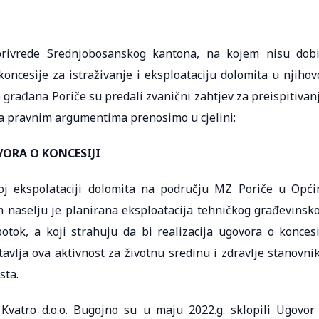
ivrede Srednjobosanskog kantona, na kojem nisu dobi
oncesije za istraživanje i eksploataciju dolomita u njihov
 građana Poriče su predali zvanični zahtjev za preispitivan
sa pravnim argumentima prenosimo u cjelini:
VORA O KONCESIJI
j ekspolataciji dolomita na području MZ Poriče u Opći
 naselju je planirana eksploatacija tehničkog građevinsk
tok, a koji strahuju da bi realizacija ugovora o koncesi
avlja ova aktivnost za životnu sredinu i zdravlje stanovni
sta.
vatro d.o.o. Bugojno su u maju 2022.g. sklopili Ugovor