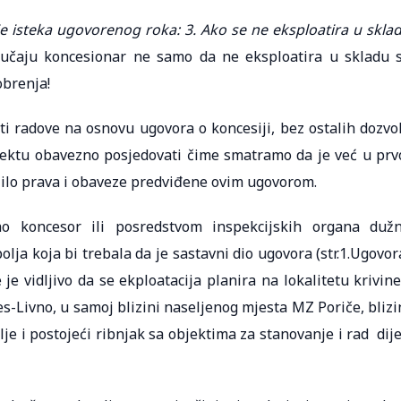
je isteka ugovorenog roka: 3. Ako se ne eksploatira u skla
čaju koncesionar ne samo da ne eksploatira u skladu 
obrenja!
ti radove na osnovu ugovora o koncesiji, bez ostalih dozvo
ektu obavezno posjedovati čime smatramo da je već u prv
ršilo prava i obaveze predviđene ovim ugovorom.
o koncesor ili posredstvom inspekcijskih organa duž
olja koja bi trebala da je sastavni dio ugovora (str.1.Ugovor
je vidljivo da se ekploatacija planira na lokalitetu krivine
s-Livno, u samoj blizini naseljenog mjesta MZ Poriče, blizi
lje i postojeći ribnjak sa objektima za stanovanje i rad dije