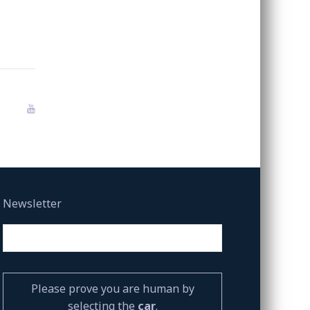
Newsletter
Please prove you are human by
selecting the
car
.