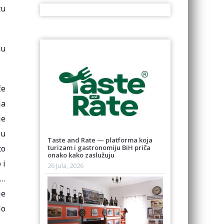
tu
du
če
ja
je
 u
Taste and Rate — platforma koja
to
turizam i gastronomiju BiH priča
onako kako zaslužuju
 i
26 Jula, 2026
„…
je
lo