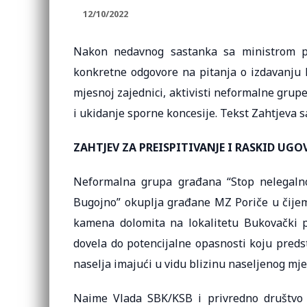
12/10/2022
Nakon nedavnog sastanka sa ministrom pr
konkretne odgovore na pitanja o izdavanju k
mjesnoj zajednici, aktivisti neformalne grupe
i ukidanje sporne koncesije. Tekst Zahtjeva 
ZAHTJEV ZA PREISPITIVANJE I RASKID UGO
Neformalna grupa građana “Stop nelegalno
Bugojno” okuplja građane MZ Poriče u čijem
kamena dolomita na lokalitetu Bukovački po
dovela do potencijalne opasnosti koju predst
naselja imajući u vidu blizinu naseljenog mje
Naime Vlada SBK/KSB i privredno društvo K