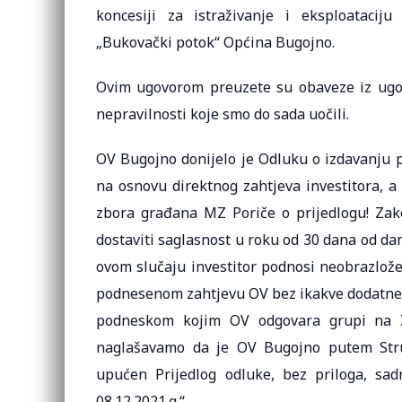
koncesiji za istraživanje i eksploatacij
„Bukovački potok“ Općina Bugojno.
Ovim ugovorom preuzete su obaveze iz ugov
nepravilnosti koje smo do sada uočili.
OV Bugojno donijelo je Odluku o izdavanju
na osnovu direktnog zahtjeva investitora, a
zbora građana MZ Poriče o prijedlogu! Zak
dostaviti saglasnost u roku od 30 dana od dan
ovom slučaju investitor podnosi neobrazlož
podnesenom zahtjevu OV bez ikakve dodatne d
podneskom kojim OV odgovara grupi na ZO
naglašavamo da je OV Bugojno putem Stru
upućen Prijedlog odluke, bez priloga, sad
08.12.2021.g.“