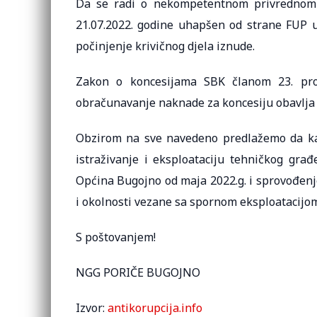
Da se radi o nekompetentnom privrednom d
21.07.2022. godine uhapšen od strane FUP 
počinjenje krivičnog djela iznude.
Zakon o koncesijama SBK članom 23. pro
obračunavanje naknade za koncesiju obavlja 
Obzirom na sve navedeno predlažemo da kao 
istraživanje i eksploataciju tehničkog gra
Općina Bugojno od maja 2022.g. i sprovođenje
i okolnosti vezane sa spornom eksploatacijom,
S poštovanjem!
NGG PORIČE BUGOJNO
Izvor:
antikorupcija.info