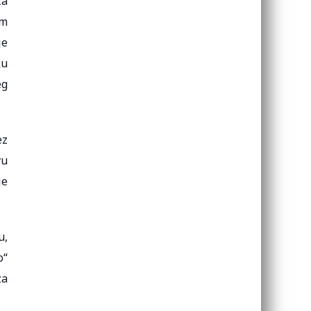
za
om
je
ku
eg
ez
vu
je
u,
o“
za