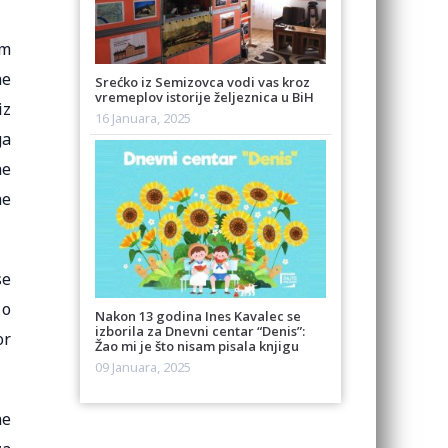
om
ne
Srećko iz Semizovca vodi vas kroz
vremeplov istorije željeznica u BiH
iz
16 Januara, 2025
ga
ne
ne
se
 o
Nakon 13 godina Ines Kavalec se
izborila za Dnevni centar “Denis”:
or
Žao mi je što nisam pisala knjigu
09 Januara, 2025
ne