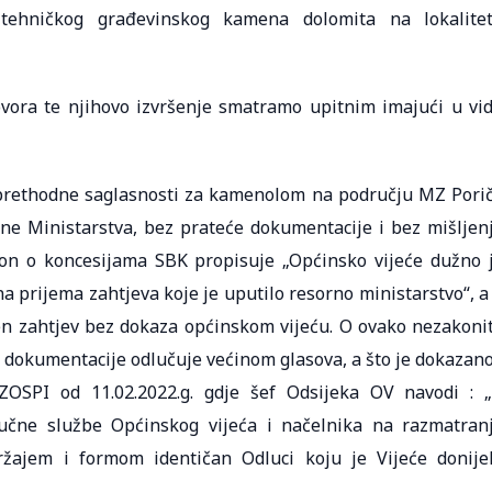
u tehničkog građevinskog kamena dolomita na lokalite
ora te njihovo izvršenje smatramo upitnim imajući u vi
 prethodne saglasnosti za kamenolom na području MZ Pori
 ne Ministarstva, bez prateće dokumentacije i bez mišljen
on o koncesijama SBK propisuje „Općinsko vijeće dužno 
a prijema zahtjeva koje je uputilo resorno ministarstvo“, a
en zahtjev bez dokaza općinskom vijeću. O ovako nezakoni
okumentacije odlučuje većinom glasova, a što je dokazano
SPI od 11.02.2022.g. gdje šef Odsijeka OV navodi : 
čne službe Općinskog vijeća i načelnika na razmatran
ržajem i formom identičan Odluci koju je Vijeće donije