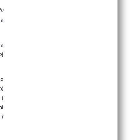
du
sa
la
oj
no
a)
 (
ni
li