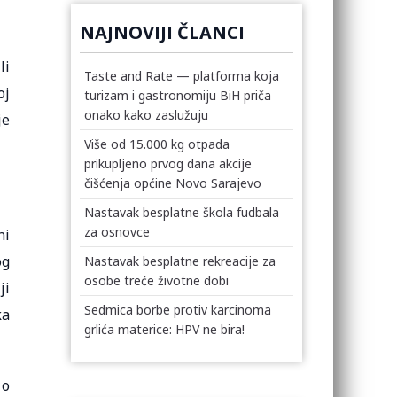
NAJNOVIJI ČLANCI
li
Taste and Rate — platforma koja
oj
turizam i gastronomiju BiH priča
onako kako zaslužuju
je
Više od 15.000 kg otpada
prikupljeno prvog dana akcije
čišćenja općine Novo Sarajevo
Nastavak besplatne škola fudbala
za osnovce
ni
og
Nastavak besplatne rekreacije za
osobe treće životne dobi
ji
Sedmica borbe protiv karcinoma
ka
grlića materice: HPV ne bira!
 o