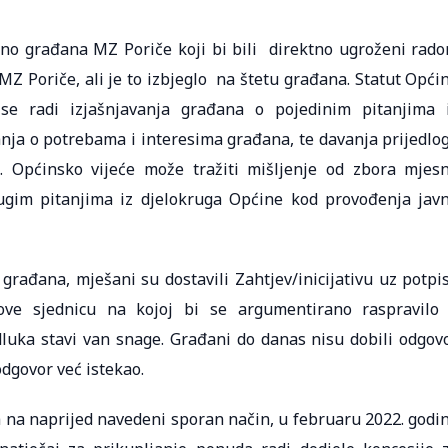
ktno građana MZ Poriče koji bi bili direktno ugroženi rad
Z Poriče, ali je to izbjeglo na štetu građana. Statut Opći
e radi izjašnjavanja građana o pojedinim pitanjima 
ja o potrebama i interesima građana, te davanja prijedlo
… Općinsko vijeće može tražiti mišljenje od zbora mjes
rugim pitanjima iz djelokruga Općine kod provođenja jav
građana, mješani su dostavili Zahtjev/inicijativu uz potpi
ve sjednicu na kojoj bi se argumentirano raspravilo
dluka stavi van snage. Građani do danas nisu dobili odgov
odgovor već istekao.
na naprijed navedeni sporan način, u februaru 2022. godi