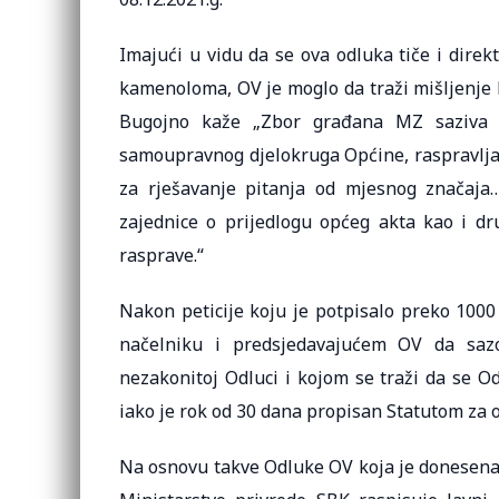
Imajući u vidu da se ova odluka tiče i dire
kamenoloma, OV je moglo da traži mišljenje M
Bugojno kaže „Zbor građana MZ saziva s
samoupravnog djelokruga Općine, raspravljan
za rješavanje pitanja od mjesnog značaja
zajednice o prijedlogu općeg akta kao i d
rasprave.“
Nakon peticije koju je potpisalo preko 1000 
načelniku i predsjedavajućem OV da sazo
nezakonitoj Odluci i kojom se traži da se O
iako je rok od 30 dana propisan Statutom za 
Na osnovu takve Odluke OV koja je donesena 