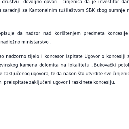
ruštvu dovoljno govori činjenica da je investitor da
u saradnji sa Kantonalnim tužilaštvom SBK zbog sumnje 
pisuje da nadzor nad korištenjem predmeta koncesije
nadležno ministarstvo .
nadzorno tijelo i koncesor ispitate Ugovor o koncesiji 
đevinskog kamena dolomita na lokalitetu „Bukovački poto
 zaključenog ugovora, te da nakon što utvrdite sve činjeni
 preispitate zaključeni ugovor i raskinete koncesiju.