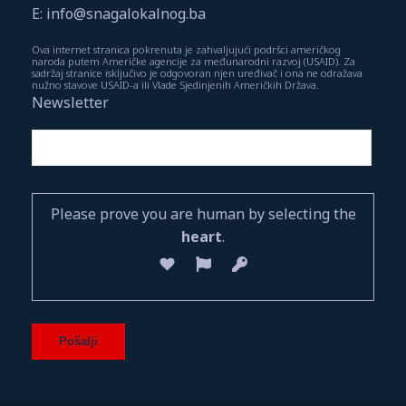
E: info@snagalokalnog.ba
Ova internet stranica pokrenuta je zahvaljujući podršci američkog
naroda putem Američke agencije za međunarodni razvoj (USAID). Za
sadržaj stranice isključivo je odgovoran njen uređivač i ona ne odražava
nužno stavove USAID-a ili Vlade Sjedinjenih Američkih Država.
Newsletter
Please prove you are human by selecting the
heart
.