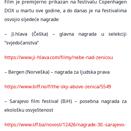
Film je premijerno prikazan na festivalu Copenhagen
DOX u martu ove godine, a do danas je na festivalima
osvojio sljedeće nagrade:
– Ji.hlava (Češka) – glavna nagrada u selekciji
“svjedočanstva”
https://www.ji-hlava.com/filmy/nebe-nad-zenicou
– Bergen (Norveška) – nagrada za ljudska prava
https://www.biff.no/f/the-sky-above-zenica/5549
– Sarajevo film festival (BiH) – posebna nagrada za
ekološku osvještenost
https://www.sff.ba/novost/12426/nagrade-30.-sarajevo-