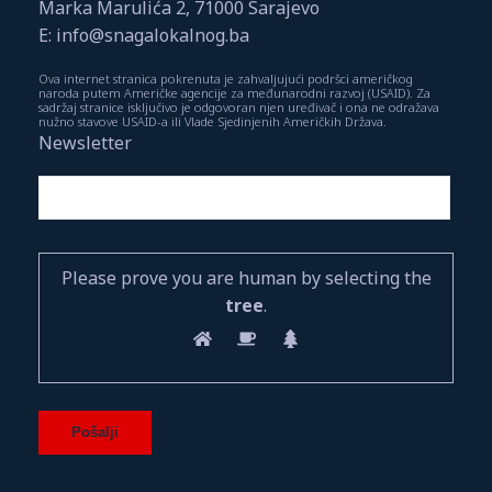
Marka Marulića 2, 71000 Sarajevo
E: info@snagalokalnog.ba
Ova internet stranica pokrenuta je zahvaljujući podršci američkog
naroda putem Američke agencije za međunarodni razvoj (USAID). Za
sadržaj stranice isključivo je odgovoran njen uređivač i ona ne odražava
nužno stavove USAID-a ili Vlade Sjedinjenih Američkih Država.
Newsletter
Please prove you are human by selecting the
tree
.